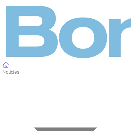
Panell de gestió de galetes
Notícies