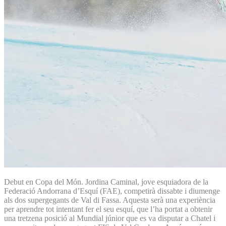
Debut en Copa del Món. Jordina Caminal, jove esquiadora de la
Federació Andorrana d’Esquí (FAE), competirà dissabte i diumenge
als dos supergegants de Val di Fassa. Aquesta serà una experiència
per aprendre tot intentant fer el seu esquí, que l’ha portat a obtenir
una tretzena posició al Mundial júnior que es va disputar a Chatel i