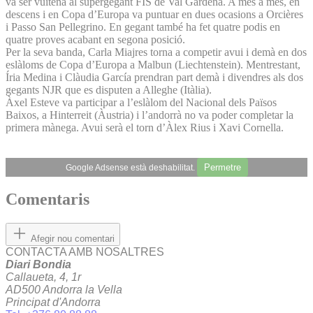
va ser vuitena al supergegant FIS de Val Gardena. A més a més, en
descens i en Copa d’Europa va puntuar en dues ocasions a Orcières
i Passo San Pellegrino. En gegant també ha fet quatre podis en
quatre proves acabant en segona posició.
Per la seva banda, Carla Miajres torna a competir avui i demà en dos
eslàloms de Copa d’Europa a Malbun (Liechtenstein). Mentrestant,
Íria Medina i Clàudia García prendran part demà i divendres als dos
gegants NJR que es disputen a Alleghe (Itàlia).
Àxel Esteve va participar a l’eslàlom del Nacional dels Països
Baixos, a Hinterreit (Àustria) i l’andorrà no va poder completar la
primera mànega. Avui serà el torn d’Àlex Rius i Xavi Cornella.
Permetre
Google Adsense està deshabilitat.
Comentaris
Afegir nou comentari
CONTACTA AMB NOSALTRES
Diari Bondia
Callaueta, 4, 1r
AD500 Andorra la Vella
Principat d'Andorra