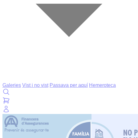
Galeries
Vist i no vist
Passava per aquí
Hemeroteca