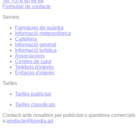
Tel. +376 80 88 88
Formulari de contacte
Serveis
Farmàcies de guàrdia
Informació meteorològica
Cartellera
Informació general
Informació turística
Associacions
Centres de salut
Telèfons d'interès
Enllaços d'interés
Tarifes
Tarifes publicitat
Tarifes classificats
Contacti amb nosaltres per publicitat o qüestions comercials
a
producte@bondia.ad