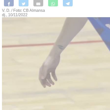
V. D. / Foto: CB Almansa
dj., 10/11/2022