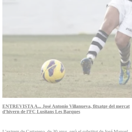
ENTREVISTA A... José Antonio Villanueva, fitxatge del mercat
d’hivern de l’FC Lusitans Les Barques
L’extrem de Cartagena, de 30 anys, serà el substitut de José Manuel