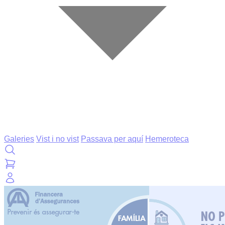
Galeries
Vist i no vist
Passava per aquí
Hemeroteca