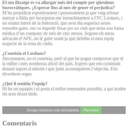
El seu fitxatge es va allargar més del compte per qüestions
burocràtiques. ¿Esperar fins al mes de gener el perjudica?
M’ha perjudicat esportivament i personalment ja que vaig refusar
marxar a Itàlia per incorporar-me immediatament a l’FC Lusitans, i
un estatut intern de la federació, que avui dia segueixo sense
entendre gaire, em va impedir fitxar per un club que tenia una baixa
mèdica d’un company de més de cinc mesos. Segons els meus
advocats d’AFE, no té gaire sentit ja que debilita el meu equip
respecte de la resta de clubs.
¿Coneixia el Lusitans?
Sincerament, no el coneixia, però sí que he pogut comprovar que té
la millor i més nombrosa afició del país. Espero que ens continuïn
donant suport al màxim i que junts aconseguirem l’objectiu. Ens
divertirem segur.
¿Què li sembla l’equip?
Hi ha un equipàs i el porta el millor entrenador possible, a qui avalen
els seus disset títols.
Permetre
Google Adsense està deshabilitat.
Comentaris