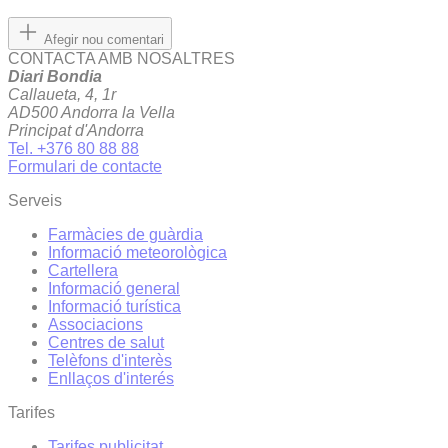
Afegir nou comentari
CONTACTA AMB NOSALTRES
Diari Bondia
Callaueta, 4, 1r
AD500 Andorra la Vella
Principat d'Andorra
Tel. +376 80 88 88
Formulari de contacte
Serveis
Farmàcies de guàrdia
Informació meteorològica
Cartellera
Informació general
Informació turística
Associacions
Centres de salut
Telèfons d'interès
Enllaços d'interés
Tarifes
Tarifes publicitat