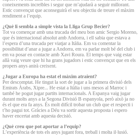
coneixements increïbles i segur que m’ajudarà a seguir millorant.
Estic convençut que aconseguirà el seu objectiu de treure el màxim
rendiment a l’equip.
¿Què li sembla a simple vista la Lliga Grup Becier?
Tot va començar amb una trucada del meu bon amic Sergio Moreno,
que és internacional absolut amb Andorra, i ell sabia que estava a
l’espera d’una trucada per viatjar a Itàlia. Em va comentar la
possibilitat d’anar a jugar a Andorra, em va parlar molt bé del club i
em va posar en contacte amb Xavi Roura. El temps que vaig estar
allà vaig veure que hi ha grans jugadors i estic convençut que en els
propers anys anirà creixent.
¿Jugar a Europa ha estat el màxim atraient?
Per descomptat. He tingut la sort de jugar a la primera divisió dels
Emirats Àrabs, Xipre... He estat a Itàlia i uns mesos al Marroc i
també he pogut jugar partits internacionals. A Espanya vaig jugar
durant molts anys a la Segona Divisió B espanyola, però això ja no
és el que era fa anys. És molt difícil trobar un club que et respecti i
t’ho pagui tot. Gràcies a Déu va sortir aquesta proposta i espero
haver encertat amb aquesta decisió.
¿Què creu que pot aportar a l’equip?
L’experiència de tots els anys jugant fora, treball i molta il·lusió.