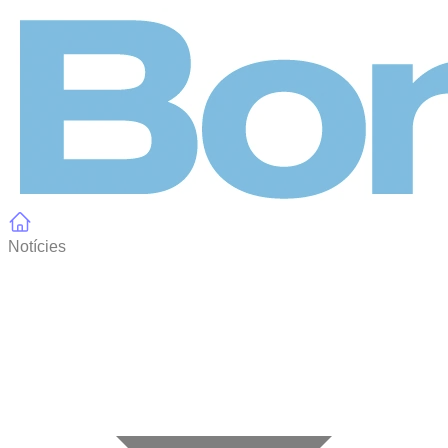
Panell de gestió de galetes
Notícies