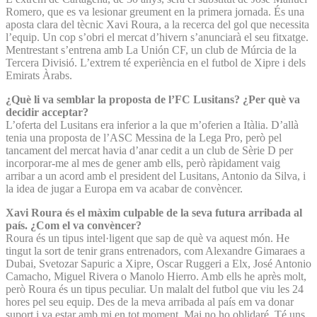
Romero, que es va lesionar greument en la primera jornada. És una
aposta clara del tècnic Xavi Roura, a la recerca del gol que necessita
l’equip. Un cop s’obri el mercat d’hivern s’anunciarà el seu fitxatge.
Mentrestant s’entrena amb La Unión CF, un club de Múrcia de la
Tercera Divisió. L’extrem té experiència en el futbol de Xipre i dels
Emirats Àrabs.
¿Què li va semblar la proposta de l’FC Lusitans? ¿Per què va
decidir acceptar?
L’oferta del Lusitans era inferior a la que m’oferien a Itàlia. D’allà
tenia una proposta de l’ASC Messina de la Lega Pro, però pel
tancament del mercat havia d’anar cedit a un club de Sèrie D per
incorporar-me al mes de gener amb ells, però ràpidament vaig
arribar a un acord amb el president del Lusitans, Antonio da Silva, i
la idea de jugar a Europa em va acabar de convèncer.
Xavi Roura és el màxim culpable de la seva futura arribada al
país. ¿Com el va convèncer?
Roura és un tipus intel·ligent que sap de què va aquest món. He
tingut la sort de tenir grans entrenadors, com Alexandre Gimaraes a
Dubai, Svetozar Sapuric a Xipre, Oscar Ruggeri a Elx, José Antonio
Camacho, Miguel Rivera o Manolo Hierro. Amb ells he après molt,
però Roura és un tipus peculiar. Un malalt del futbol que viu les 24
hores pel seu equip. Des de la meva arribada al país em va donar
suport i va estar amb mi en tot moment. Mai no ho oblidaré. Té uns