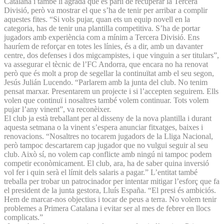
Catalana i també li agrada que es parli de recuperar la Tercera
Divisió, però va mostrar el que s’ha de tenir per arribar a complir
aquestes fites. “Si vols pujar, quan ets un equip novell en la
categoria, has de tenir una plantilla competitiva. S’ha de portar
jugadors amb experiència com a mínim a Tercera Divisió. Ens
hauríem de reforçar en totes les línies, és a dir, amb un davanter
centre, dos defenses i dos migcampistes, i que vinguin a ser titulars”,
va assegurar el tècnic de l’FC Andorra, que encara no ha renovat
però que és molt a prop de segellar la continuïtat amb el seu segon,
Jesús Julián Lucendo. “Parlarem amb la junta del club. No tenim
pensat marxar. Presentarem un projecte i si l’accepten seguirem. Ells
volen que continuï i nosaltres també volem continuar. Tots volem
pujar l’any vinent”, va reconèixer.
El club ja està treballant per al disseny de la nova plantilla i durant
aquesta setmana o la vinent s’espera anunciar fitxatges, baixes i
renovacions. “Nosaltres no tocarem jugadors de la Lliga Nacional,
però tampoc descartarem cap jugador que no vulgui seguir al seu
club. Això sí, no volem cap conflicte amb ningú ni tampoc podem
competir econòmicament. El club, ara, ha de saber quina inversió
vol fer i quin serà el límit dels salaris a pagar.” L’entitat també
treballa per trobar un patrocinador per intentar mitigar l’esforç que fa
el president de la junta gestora, Lluís España. “El presi és ambiciós.
Hem de marcar-nos objectius i tocar de peus a terra. No volem tenir
problemes a Primera Catalana i evitar ser al mes de febrer en llocs
complicats.”