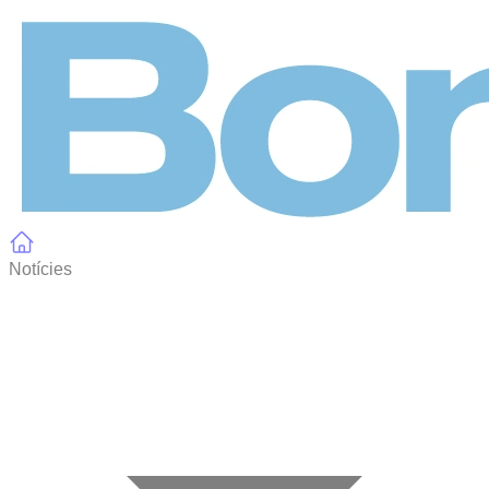
Panell de gestió de galetes
Notícies