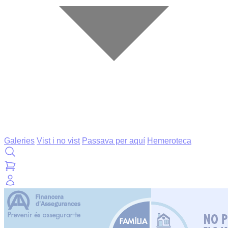
Galeries
Vist i no vist
Passava per aquí
Hemeroteca