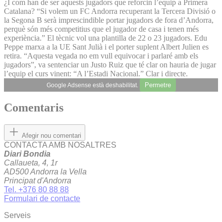
¿I com han de ser aquests jugadors que reforcin l’equip a Primera
Catalana? “Si volem un FC Andorra recuperant la Tercera Divisió o
la Segona B serà imprescindible portar jugadors de fora d’An­dorra,
perquè són més competitius que el jugador de casa i tenen més
experiència.” El tècnic vol una plantilla de 22 o 23 jugadors. Edu
Peppe marxa a la UE Sant Julià i el porter suplent Albert Julien es
retira. “Aquesta vegada no em vull equivocar i parlaré amb els
jugadors”, va sentenciar un Justo Ruiz que té clar on hauria de jugar
l’equip el curs vinent: “A l’Estadi Nacional.” Clar i directe.
Permetre
Google Adsense està deshabilitat.
Comentaris
Afegir nou comentari
CONTACTA AMB NOSALTRES
Diari Bondia
Callaueta, 4, 1r
AD500 Andorra la Vella
Principat d'Andorra
Tel. +376 80 88 88
Formulari de contacte
Serveis