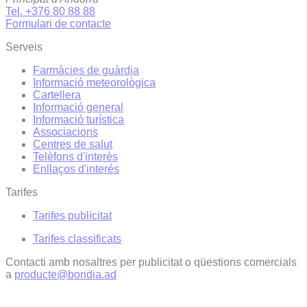
Tel. +376 80 88 88
Formulari de contacte
Serveis
Farmàcies de guàrdia
Informació meteorològica
Cartellera
Informació general
Informació turística
Associacions
Centres de salut
Telèfons d'interès
Enllaços d'interés
Tarifes
Tarifes publicitat
Tarifes classificats
Contacti amb nosaltres per publicitat o qüestions comercials
a
producte@bondia.ad