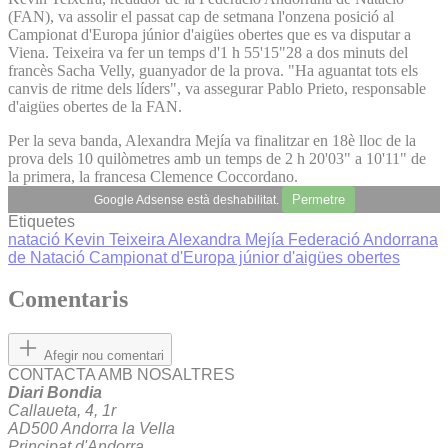
(FAN), va assolir el passat cap de setmana l'onzena posició al
Campionat d'Europa júnior d'aigües obertes que es va disputar a
Viena. Teixeira va fer un temps d'1 h 55'15"28 a dos minuts del
francès Sacha Velly, guanyador de la prova. "Ha aguantat tots els
canvis de ritme dels líders", va assegurar Pablo Prieto, responsable
d'aigües obertes de la FAN.
Per la seva banda, Alexandra Mejía va finalitzar en 18è lloc de la
prova dels 10 quilòmetres amb un temps de 2 h 20'03" a 10'11" de
la primera, la francesa Clemence Coccordano.
Permetre
Google Adsense està deshabilitat.
Etiquetes
natació
Kevin Teixeira
Alexandra Mejía
Federació Andorrana
de Natació
Campionat d'Europa júnior d'aigües obertes
Comentaris
Afegir nou comentari
CONTACTA AMB NOSALTRES
Diari Bondia
Callaueta, 4, 1r
AD500 Andorra la Vella
Principat d'Andorra