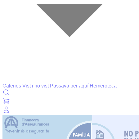
Galeries
Vist i no vist
Passava per aquí
Hemeroteca