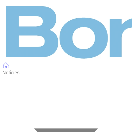
Panell de gestió de galetes
Notícies