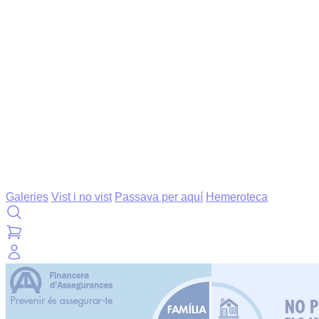
Galeries
Vist i no vist
Passava per aquí
Hemeroteca