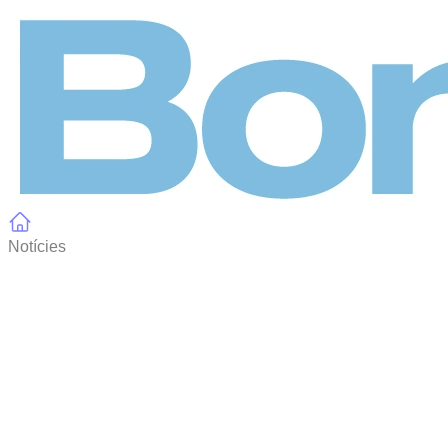
Panell de gestió de galetes
Notícies