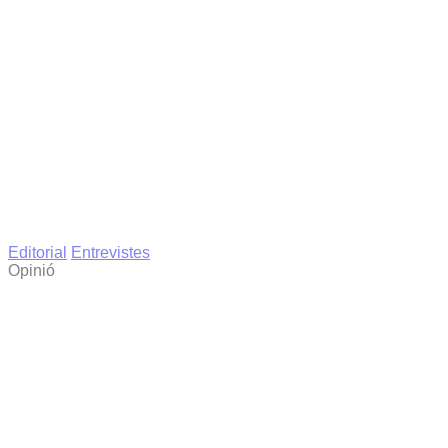
Editorial
Entrevistes
Opinió