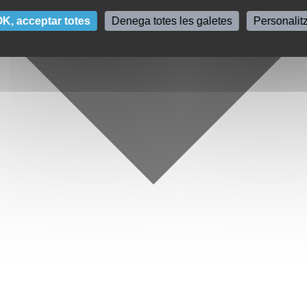
K, acceptar totes
Denega totes les galetes
Personalit