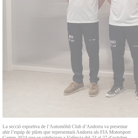
La secció esportiva de l’Automòbil Club d’Andorra va presentar
ahir l’equip de pilots que representarà Andorra als FIA Motorsport
Games 2024 que se celebraran a València del 23 al 27 d’octubre