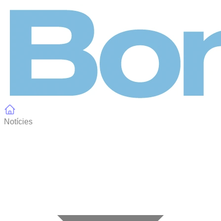
Panell de gestió de galetes
Notícies