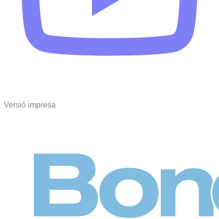
Versió impresa