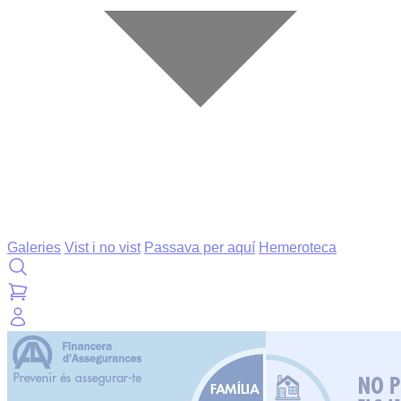
Galeries
Vist i no vist
Passava per aquí
Hemeroteca