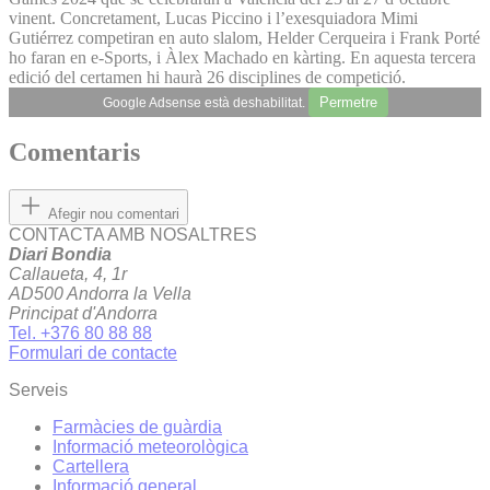
vinent. Concretament, Lucas Piccino i l’exesquiadora Mimi
Gutiérrez competiran en auto slalom, Helder Cerqueira i Frank Porté
ho faran en e-Sports, i Àlex Machado en kàrting. En aquesta tercera
edició del certamen hi haurà 26 disciplines de competició.
Permetre
Google Adsense està deshabilitat.
Comentaris
Afegir nou comentari
CONTACTA AMB NOSALTRES
Diari Bondia
Callaueta, 4, 1r
AD500 Andorra la Vella
Principat d'Andorra
Tel. +376 80 88 88
Formulari de contacte
Serveis
Farmàcies de guàrdia
Informació meteorològica
Cartellera
Informació general