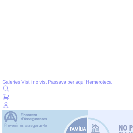
Galeries
Vist i no vist
Passava per aquí
Hemeroteca