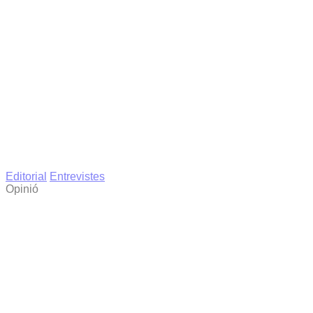
Editorial
Entrevistes
Opinió