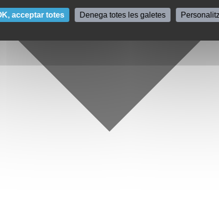
K, acceptar totes
Denega totes les galetes
Personalit