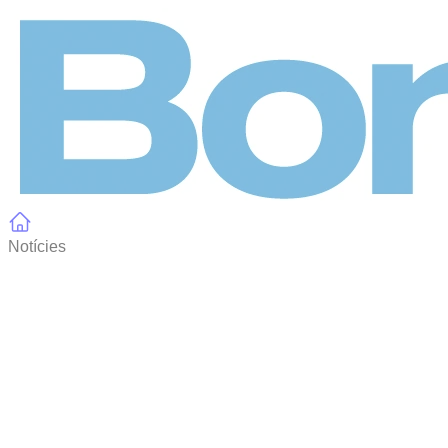
Panell de gestió de galetes
Notícies