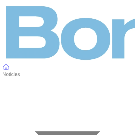
Panell de gestió de galetes
Notícies