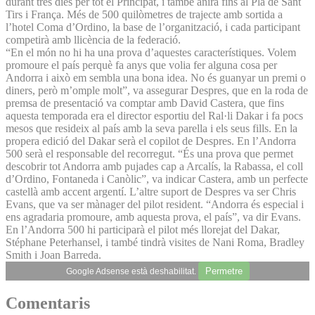
durant tres dies per tot el Principat, i també anirà fins al Pla de Sant
Tirs i França. Més de 500 quilòmetres de trajecte amb sortida a
l’hotel Coma d’Ordino, la base de l’organització, i cada participant
competirà amb llicència de la federació.
“En el món no hi ha una prova d’aquestes característiques. Volem
promoure el país perquè fa anys que volia fer alguna cosa per
Andorra i això em sembla una bona idea. No és guanyar un premi o
diners, però m’omple molt”, va assegurar Despres, que en la roda de
premsa de presentació va comptar amb David Castera, que fins
aquesta temporada era el director esportiu del Ral·li Dakar i fa pocs
mesos que resideix al país amb la seva parella i els seus fills. En la
propera edició del Dakar serà el copilot de Despres. En l’Andorra
500 serà el responsable del recorregut. “És una prova que permet
descobrir tot Andorra amb pujades cap a Arcalís, la Rabassa, el coll
d’Ordino, Fontaneda i Canòlic”, va indicar Castera, amb un perfecte
castellà amb accent argentí. L’altre suport de Despres va ser Chris
Evans, que va ser mànager del pilot resident. “Andorra és especial i
ens agradaria promoure, amb aquesta prova, el país”, va dir Evans.
En l’Andorra 500 hi participarà el pilot més llorejat del Dakar,
Stéphane Peterhansel, i també tindrà visites de Nani Roma, Bradley
Smith i Joan Barreda.
Permetre
Google Adsense està deshabilitat.
Comentaris