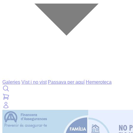
Galeries
Vist i no vist
Passava per aquí
Hemeroteca