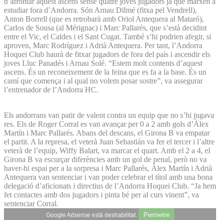
d’afrontar aquest ascens sense quatre joves jugadors ja que marxen a
estudiar fora d’Andorra. Són Arnau Dilmé (fitxa pel Vendrell),
Anton Borrell (que es retrobarà amb Oriol Antequera al Mataró),
Carlos de Sousa (al Mérignac) i Marc Pallarés, que s’està decidint
entre el Vic, el Caldes i el Sant Cugat. També s’hi podrien afegir, si
aproven, Marc Rodríguez i Adrià Antequera. Per tant, l’Andorra
Hoquei Club haurà de fitxar jugadors de fora del país i ascendir els
joves Lluc Panadés i Arnau Solé. “Estem molt contents d’aquest
ascens. És un reconeixement de la feina que es fa a la base. És un
camí que comença i al qual no volem posar sostre”, va assegurar
l’entrenador de l’Andorra HC.
Els andorrans van patir de valent contra un equip que no s’hi jugava
res. Els de Roger Corral es van avançar per 0 a 2 amb gols d’Àlex
Martín i Marc Pallarés. Abans del descans, el Girona B va empatar
el partit. A la represa, el veterà Juan Sebastián va fer el tercer i l’altre
veterà de l’equip, Wiffy Balart, va marcar el quart. Amb el 2 a 4, el
Girona B va escurçar diferències amb un gol de penal, però no va
haver-hi espai per a la sorpresa i Marc Pallarés, Àlex Martín i Adrià
Antequera van sentenciar i van poder celebrar el títol amb una bona
delegació d’aficionats i directius de l’Andorra Hoquei Club. “Ja hem
fet contactes amb dos jugadors i pinta bé per al curs vinent”, va
sentenciar Corral.
Permetre
Google Adsense està deshabilitat.