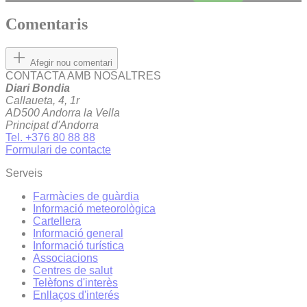
Comentaris
Afegir nou comentari
CONTACTA AMB NOSALTRES
Diari Bondia
Callaueta, 4, 1r
AD500 Andorra la Vella
Principat d'Andorra
Tel. +376 80 88 88
Formulari de contacte
Serveis
Farmàcies de guàrdia
Informació meteorològica
Cartellera
Informació general
Informació turística
Associacions
Centres de salut
Telèfons d'interès
Enllaços d'interés