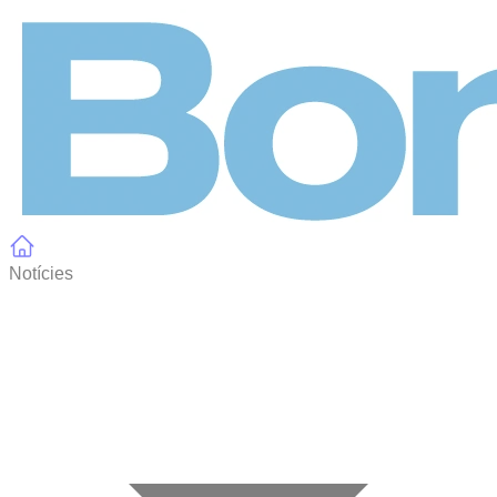
Panell de gestió de galetes
Notícies