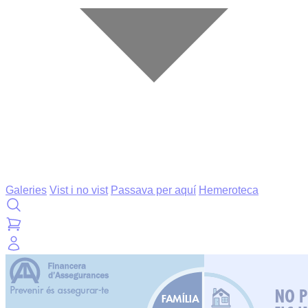
Galeries
Vist i no vist
Passava per aquí
Hemeroteca