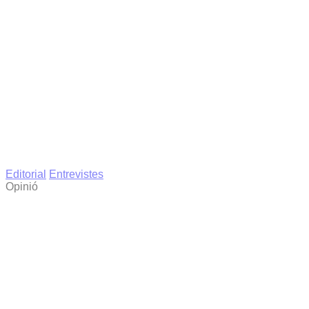
Editorial
Entrevistes
Opinió