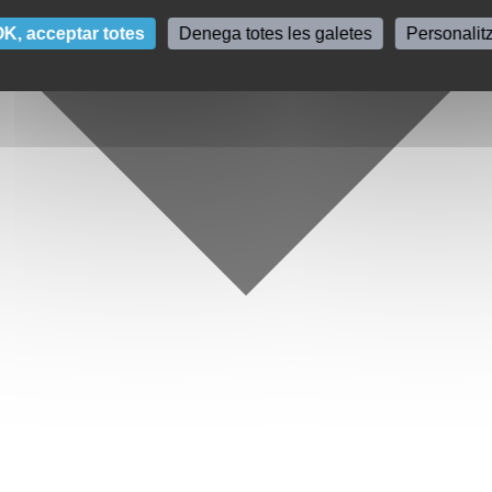
K, acceptar totes
Denega totes les galetes
Personalit