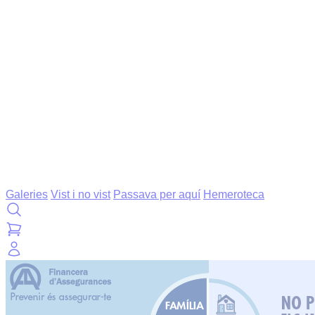
Galeries
Vist i no vist
Passava per aquí
Hemeroteca