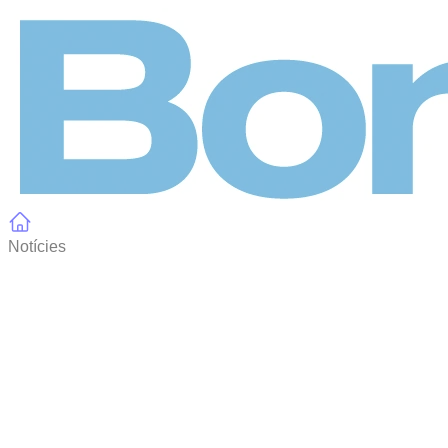
Panell de gestió de galetes
Notícies