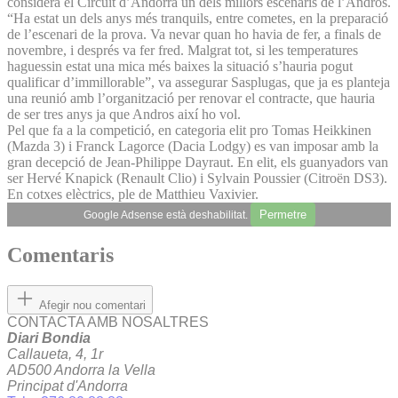
considera el Circuit d’Andorra un dels millors escenaris de l’Andros.
“Ha estat un dels anys més tranquils, entre cometes, en la preparació
de l’escenari de la prova. Va nevar quan ho havia de fer, a finals de
novembre, i després va fer fred. Malgrat tot, si les temperatures
haguessin estat una mica més baixes la situació s’hauria pogut
qualificar d’immillorable”, va assegurar Sasplugas, que ja es planteja
una reunió amb l’organització per renovar el contracte, que hauria
de ser tres anys ja que Andros així ho vol.
Pel que fa a la competició, en categoria elit pro Tomas Heikkinen
(Mazda 3) i Franck Lagorce (Dacia Lodgy) es van imposar amb la
gran decepció de Jean-Philippe Dayraut. En elit, els guanyadors van
ser Hervé Knapick (Renault Clio) i Sylvain Poussier (Citroën DS3).
En cotxes elèctrics, ple de Matthieu Vaxivier.
Permetre
Google Adsense està deshabilitat.
Comentaris
Afegir nou comentari
CONTACTA AMB NOSALTRES
Diari Bondia
Callaueta, 4, 1r
AD500 Andorra la Vella
Principat d'Andorra