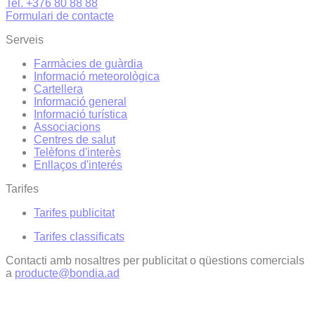
Tel. +376 80 88 88
Formulari de contacte
Serveis
Farmàcies de guàrdia
Informació meteorològica
Cartellera
Informació general
Informació turística
Associacions
Centres de salut
Telèfons d'interès
Enllaços d'interés
Tarifes
Tarifes publicitat
Tarifes classificats
Contacti amb nosaltres per publicitat o qüestions comercials
a
producte@bondia.ad