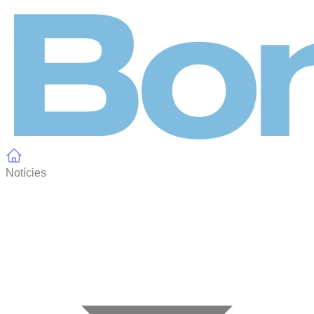
Panell de gestió de galetes
Notícies