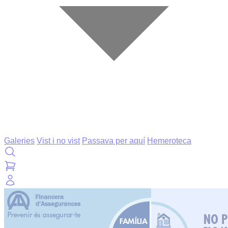
Galeries
Vist i no vist
Passava per aquí
Hemeroteca