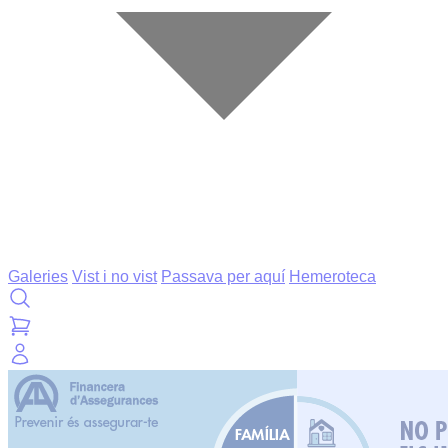
Galeries
Vist i no vist
Passava per aquí
Hemeroteca