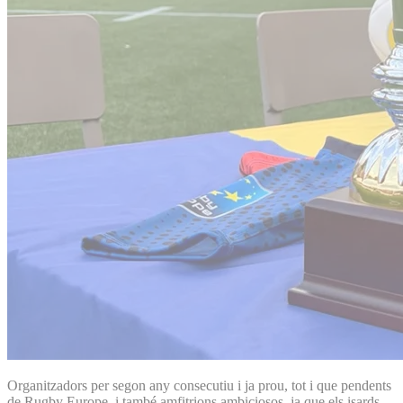
Organitzadors per segon any consecutiu i ja prou, tot i que pendents
de Rugby Europe, i també amfitrions ambiciosos, ja que els isards