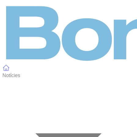
Panell de gestió de galetes
Notícies