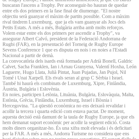
buscaran l'ascens a Trophy. Per aconseguir-ho hauran de quedar
entre els dos primers en la fase final de diumenge. "El nostre
objectiu serà guanyar el màxim de partits possible. Com a màxim
rival tindrem Luxemburg, que ja els vam guanyar als Jocs dels
Petits Estats. A més a més, Bulgària arriba amb molts reforços.
Volem estar entre els dos primers per ascendir a Trophy", va
assegurar Albert Calvó, president de la Federació Andorrana de
Rugbi (FAR), en la presentació del Torneig de Rugby Europe
Sevens Conference 1 que es disputa en nois i en noies a l'Estadi
Nacional a partir de demà.
La convocatòria dels isards està formada per Adrià Bonell, Galdric
Calvet, Sacha Franklen, Ian i Arnau Granyena, Valentí Hoxha, León
Laguerre, Hugo Llata, Julià Pintat, Juan Pujadas, Jan Pujol, Nil
Tomé i Unai Xarpell. Els rivals seran al grup C Sèrbia i Israel.
També hi haurà els combinats de Luxemburg, Xipre, Finlàndia,
Àustria, Bulgària i Eslovènia.
En noies, participen Letònia, Lituània, Bulgària, Eslovàquia, Malta,
Estònia, Grècia, Finlàndia, Luxemburg, Israel i Bòsnia i
Hercegovina. "La qüestió econòmica no ens deixarà revalidar i
acollir la tercera i quarta edició com estava pactat. De moment,
aquesta decisió està damunt de la taula de Rugby Europe, ja que els
hem demanat suport econòmic per acollir la següent edició. Costa
molts diners organitzar-ho. És una xifra molt elevada i és deficitari
per la FAR. A més a més, Andorra Turisme no considera que ens