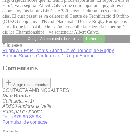
hagi d'ajudar sobre que no tenim prous esportistes. El suport d'ells és
zero", va assegurar Albert Calvó, que entre jugadors i jugadores i
acompanyants la previsió és de 380 persones durant més de tres
dies. El curs passat es va celebrar al Centre de Tecnificació d'Ordino
(CTEO) i enguany a l'Estadi Nacional. "Des de Rugby Europe ens
han dit que les instal·lacions són per acollir la categoria superior, és a
dir, les Championships", va sentenciar Albert Calvó.
Permetre
Google Adsense està deshabilitat.
Etiquetes
Rugbi a 7
FAR
'isards'
Albert Calvó
Torneig de Rugby
Europe Sevens Conference 1
Rugbi Europe
Comentaris
Afegir nou comentari
CONTACTA AMB NOSALTRES
Diari Bondia
Callaueta, 4, 1r
AD500 Andorra la Vella
Principat d'Andorra
Tel. +376 80 88 88
Formulari de contacte