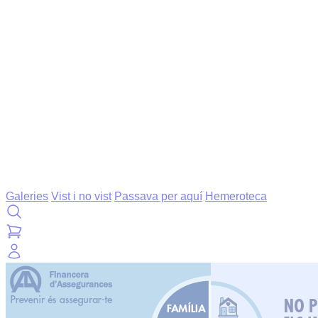
Galeries
Vist i no vist
Passava per aquí
Hemeroteca