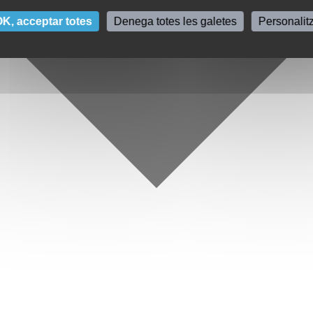
K, acceptar totes
Denega totes les galetes
Personalit