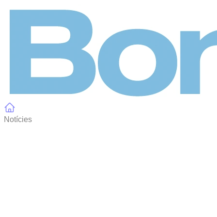
Panell de gestió de galetes
Notícies