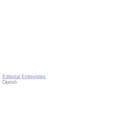
Editorial
Entrevistes
Opinió