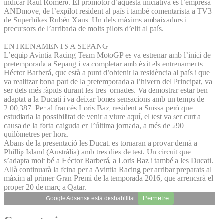
indicar Raúl Romero. El promotor d’aquesta iniciativa és l’empresa
ANDmove, de l’expilot resident al país i també comentarista a TV3
de Superbikes Rubén Xaus. Un dels màxims ambaixadors i
precursors de l’arribada de molts pilots d’elit al país.
ENTRENAMENTS A SEPANG
L’equip Avintia Racing Team MotoGP es va estrenar amb l’inici de
pretemporada a Sepang i va completar amb èxit els entrenaments.
Héctor Barberá, que està a punt d’obtenir la residència al país i que
va realitzar bona part de la pretemporada a l’hivern del Principat, va
ser dels més ràpids durant les tres jornades. Va demostrar estar ben
adaptat a la Ducati i va deixar bones sensacions amb un temps de
2.00,387. Per al francès Loris Baz, resident a Suïssa però que
estudiaria la possibilitat de venir a viure aquí, el test va ser curt a
causa de la forta caiguda en l’última jornada, a més de 290
quilòmetres per hora.
Abans de la presentació les Ducati es tornaran a provar demà a
Phillip Island (Austràlia) amb tres dies de test. Un circuit que
s’adapta molt bé a Héctor Barberá, a Loris Baz i també a les Ducati.
Allà continuarà la feina per a Avintia Racing per arribar preparats al
màxim al primer Gran Premi de la temporada 2016, que arrencarà el
proper 20 de març a Qatar.
Permetre
Google Adsense està deshabilitat.