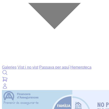
Galeries
Vist i no vist
Passava per aquí
Hemeroteca