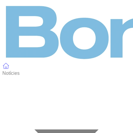
Panell de gestió de galetes
Notícies