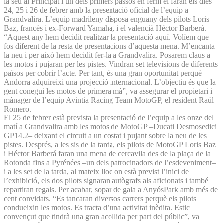
la seu al Principat i un dels primers passos en ferm el faran els dies
24, 25 i 26 de febrer amb la presentació oficial de l’equip a
Grandvalira. L’equip madrileny disposa enguany dels pilots Loris
Baz, francès i ex-Forward Yamaha, i el valencià Héctor Barberá.
“Aquest any hem decidit realitzar la presentació aquí. Volíem que
fos diferent de la resta de presentacions d’aquesta mena. M’encanta
la neu i per això hem decidit fer-la a Grandvalira. Posarem claus a
les motos i pujaran per les pistes. Vindran set televisions de diferents
països per cobrir l’acte. Per tant, és una gran oportunitat perquè
Andorra adquireixi una projecció internacional. L’objectiu és que la
gent conegui les motos de primera mà”, va assegurar el propietari i
mànager de l’equip Avintia Racing Team MotoGP, el resident Raúl
Romero.
El 25 de febrer està prevista la presentació de l’equip a les onze del
matí a Grandvalira amb les motos de MotoGP –Ducati Desmosedici
GP14.2– deixant el circuit a un costat i pujant sobre la neu de les
pistes. Després, a les sis de la tarda, els pilots de MotoGP Loris Baz
i Héctor Barberá faran una mena de cercavila des de la plaça de la
Rotonda fins a Pyrénées –un dels patrocinadors de l’esdeveniment–
i a les set de la tarda, al mateix lloc on està previst l’inici de
l’exhibició, els dos pilots signaran autògrafs als aficionats i també
repartiran regals. Per acabar, sopar de gala a AnyósPark amb més de
cent convidats. “Es tancaran diversos carrers perquè els pilots
condueixin les motos. Es tracta d’una activitat inèdita. Estic
convençut que tindrà una gran acollida per part del públic”, va