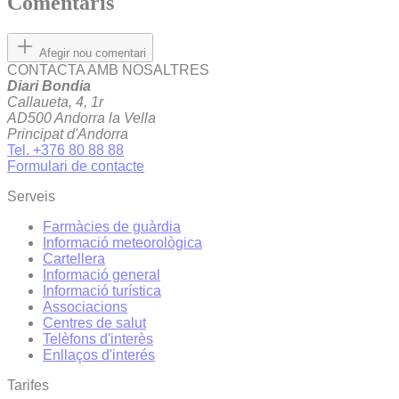
Comentaris
Afegir nou comentari
CONTACTA AMB NOSALTRES
Diari Bondia
Callaueta, 4, 1r
AD500 Andorra la Vella
Principat d'Andorra
Tel. +376 80 88 88
Formulari de contacte
Serveis
Farmàcies de guàrdia
Informació meteorològica
Cartellera
Informació general
Informació turística
Associacions
Centres de salut
Telèfons d'interès
Enllaços d'interés
Tarifes