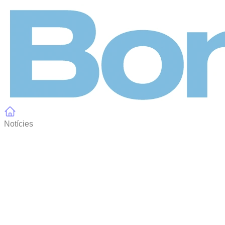
Panell de gestió de galetes
Notícies