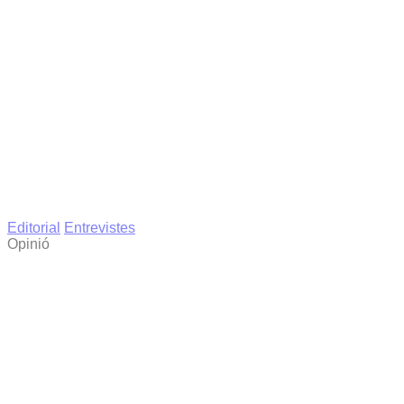
Editorial
Entrevistes
Opinió