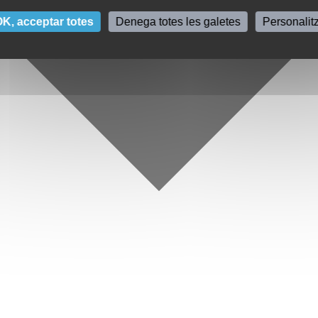
K, acceptar totes
Denega totes les galetes
Personalit