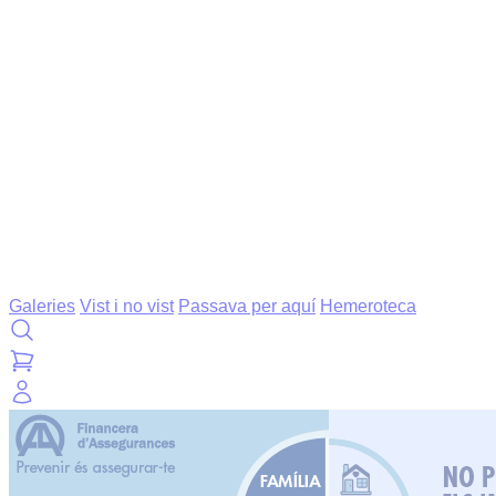
Galeries
Vist i no vist
Passava per aquí
Hemeroteca