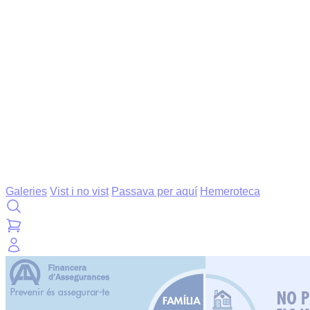
Galeries
Vist i no vist
Passava per aquí
Hemeroteca