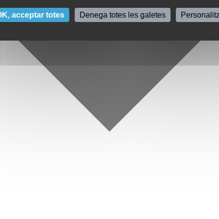
K, acceptar totes
Denega totes les galetes
Personalit