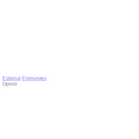
Editorial
Entrevistes
Opinió