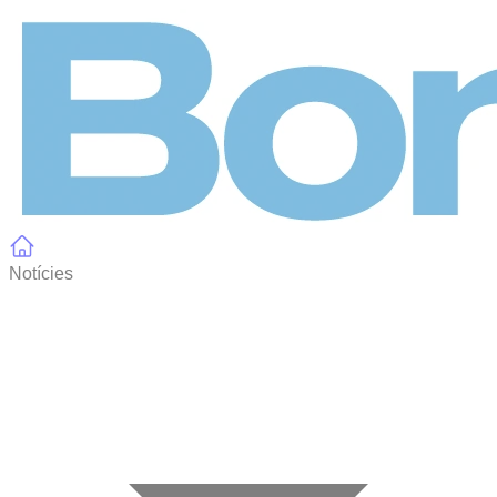
Panell de gestió de galetes
Notícies