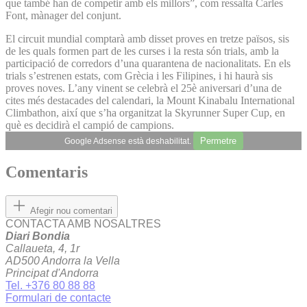
que també han de competir amb els millors”, com ressalta Carles
Font, mànager del conjunt.
El circuit mundial comptarà amb disset proves en tretze països, sis
de les quals formen part de les curses i la resta són trials, amb la
participació de corredors d’una quarantena de nacionalitats. En els
trials s’estrenen estats, com Grècia i les Filipines, i hi haurà sis
proves noves. L’any vinent se celebrà el 25è aniversari d’una de
cites més destacades del calendari, la Mount Kinabalu International
Climbathon, així que s’ha organitzat la Skyrunner Super Cup, en
què es decidirà el campió de campions.
Permetre
Google Adsense està deshabilitat.
Comentaris
Afegir nou comentari
CONTACTA AMB NOSALTRES
Diari Bondia
Callaueta, 4, 1r
AD500 Andorra la Vella
Principat d'Andorra
Tel. +376 80 88 88
Formulari de contacte