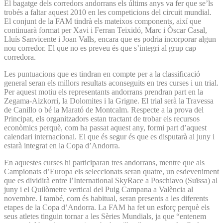
El bagatge dels corredors andorrans els últims anys va fer que se’ls
trobés a faltar aquest 2010 en les competicions del circuit mundial.
El conjunt de la FAM tindrà els mateixos components, així que
continuarà format per Xavi i Ferran Teixidó, Marc i Òscar Casal,
Lluís Sanvicente i Joan Valls, encara que es podria incorporar algun
nou corredor. El que no es preveu és que s’integri al grup cap
corredora.
Les puntuacions que es tindran en compte per a la classificació
general seran els millors resultats aconseguits en tres curses i un trial.
Per aquest motiu els representants andorrans prendran part en la
Zegama-Aizkorri, la Dolomites i la Grigne. El trial serà la Travessa
de Canillo o bé la Marató de Montcalm. Respecte a la prova del
Principat, els organitzadors estan tractant de trobar els recursos
econòmics perquè, com ha passat aquest any, formi part d’aquest
calendari internacional. El que és segur és que es disputarà al juny i
estarà integrat en la Copa d’Andorra.
En aquestes curses hi participaran tres andorrans, mentre que als
Campionats d’Europa els seleccionats seran quatre, un esdeveniment
que es dividirà entre l’International SkyRace a Poschiavo (Suïssa) al
juny i el Quilòmetre vertical del Puig Campana a València al
novembre. I també, com és habitual, seran presents a les diferents
etapes de la Copa d’Andorra. La FAM ha fet un esforç perquè els
seus atletes tinguin tornar a les Sèries Mundials, ja que “entenem