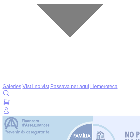
Galeries
Vist i no vist
Passava per aquí
Hemeroteca