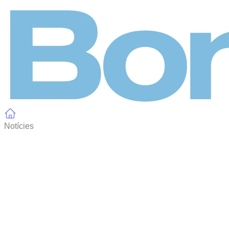
Panell de gestió de galetes
Notícies