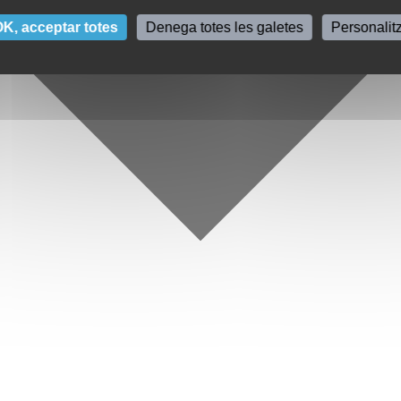
K, acceptar totes
Denega totes les galetes
Personalit