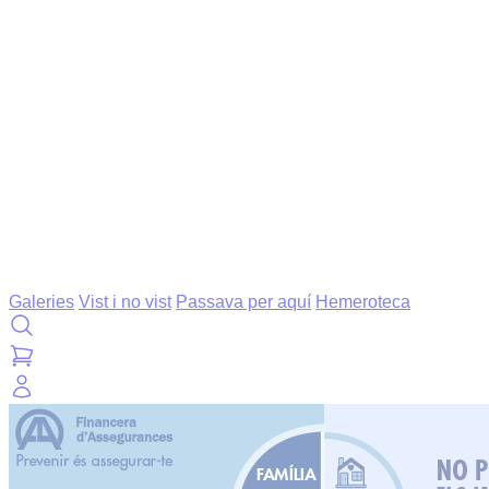
Galeries
Vist i no vist
Passava per aquí
Hemeroteca