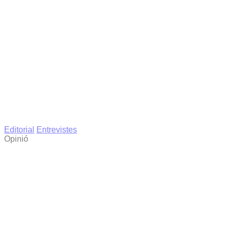
Editorial
Entrevistes
Opinió