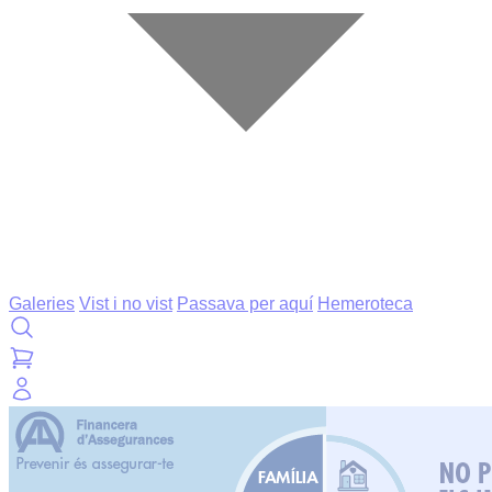
Galeries
Vist i no vist
Passava per aquí
Hemeroteca