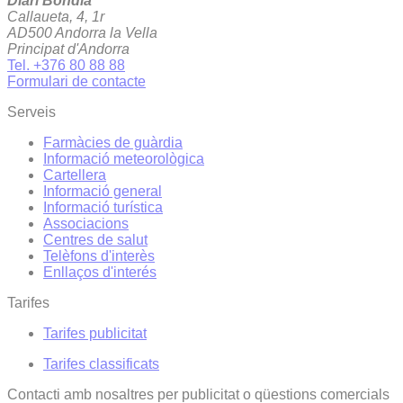
Diari Bondia
Callaueta, 4, 1r
AD500 Andorra la Vella
Principat d'Andorra
Tel. +376 80 88 88
Formulari de contacte
Serveis
Farmàcies de guàrdia
Informació meteorològica
Cartellera
Informació general
Informació turística
Associacions
Centres de salut
Telèfons d'interès
Enllaços d'interés
Tarifes
Tarifes publicitat
Tarifes classificats
Contacti amb nosaltres per publicitat o qüestions comercials