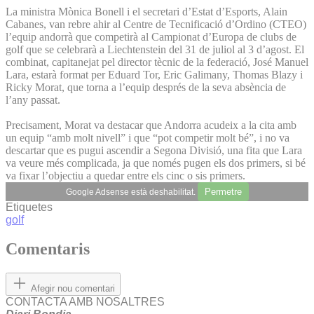
La ministra Mònica Bonell i el secretari d’Estat d’Esports, Alain
Cabanes, van rebre ahir al Centre de Tecnificació d’Ordino (CTEO)
l’equip andorrà que competirà al Campionat d’Europa de clubs de
golf que se celebrarà a Liechtenstein del 31 de juliol al 3 d’agost. El
combinat, capitanejat pel director tècnic de la federació, José Manuel
Lara, estarà format per Eduard Tor, Eric Galimany, Thomas Blazy i
Ricky Morat, que torna a l’equip després de la seva absència de
l’any passat.
Precisament, Morat va destacar que Andorra acudeix a la cita amb
un equip “amb molt nivell” i que “pot competir molt bé”, i no va
descartar que es pugui ascendir a Segona Divisió, una fita que Lara
va veure més complicada, ja que només pugen els dos primers, si bé
va fixar l’objectiu a quedar entre els cinc o sis primers.
Permetre
Google Adsense està deshabilitat.
Etiquetes
golf
Comentaris
Afegir nou comentari
CONTACTA AMB NOSALTRES