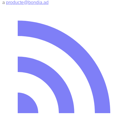
a
producte@bondia.ad