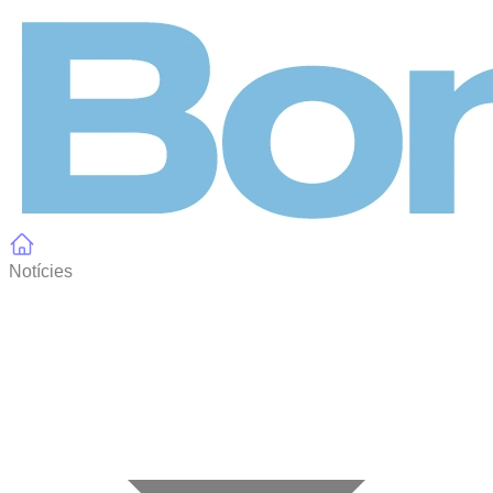
Panell de gestió de galetes
Notícies