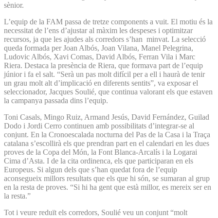
sènior.
L’equip de la FAM passa de tretze components a vuit. El motiu és la
necessitat de l’ens d’ajustar al màxim les despeses i optimitzar
recursos, ja que les ajudes als corredors s’han minvat. La selecció
queda formada per Joan Albós, Joan Vilana, Manel Pelegrina,
Ludovic Albós, Xavi Comas, David Albós, Ferran Vila i Marc
Riera. Destaca la presència de Riera, que formava part de l’equip
júnior i fa el salt. “Serà un pas molt difícil per a ell i haurà de tenir
un grau molt alt d’implicació en diferents sentits”, va exposar el
seleccionador, Jacques Soulié, que continua valorant els que estaven
la campanya passada dins l’equip.
Toni Casals, Mingo Ruiz, Armand Jesús, David Fernández, Guilad
Dodo i Jordi Cerro continuen amb possibilitats d’integrar-se al
conjunt. En la Cronoescalada nocturna del Pas de la Casa i la Traça
catalana s’escollirà els que prendran part en el calendari en les dues
proves de la Copa del Món, la Font Blanca-Arcalís i la Logarai
Cima d’Asta. I de la cita ordinenca, els que participaran en els
Europeus. Si algun dels que s’han quedat fora de l’equip
aconsegueix millors resultats que els que hi són, se sumaran al grup
en la resta de proves. “Si hi ha gent que està millor, es mereix ser en
la resta.”
Tot i veure reduït els corredors, Soulié veu un conjunt “molt