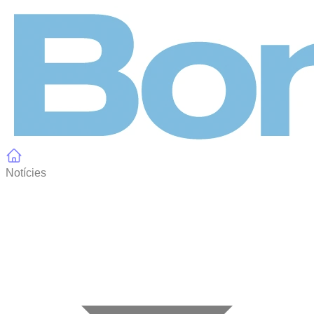
Panell de gestió de galetes
Notícies