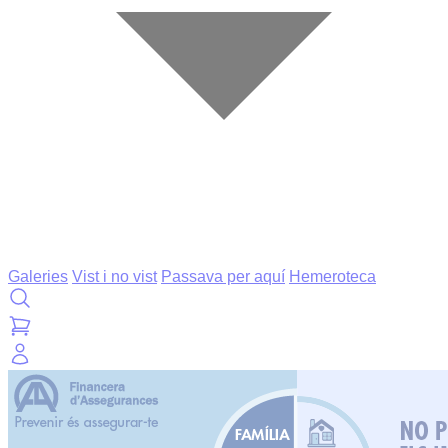
Galeries
Vist i no vist
Passava per aquí
Hemeroteca