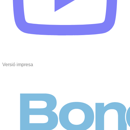
Versió impresa