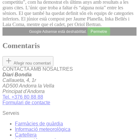
competitiu”, com ha demostrat els últims anys amb resultats a les
grans cites. L’únic que troba a faltar és “alguna noia” entre les
sèniors. El que també ha quedat definit són els equips de categories
inferiors. El júnior està compost per Jaume Planella, Inka Bellés i
Laia Coma, mentre que el cadet, per Oriol Bertran.
Permetre
Google Adsense està deshabilitat.
Comentaris
Afegir nou comentari
CONTACTA AMB NOSALTRES
Diari Bondia
Callaueta, 4, 1r
AD500 Andorra la Vella
Principat d'Andorra
Tel. +376 80 88 88
Formulari de contacte
Serveis
Farmàcies de guàrdia
Informació meteorològica
Cartellera