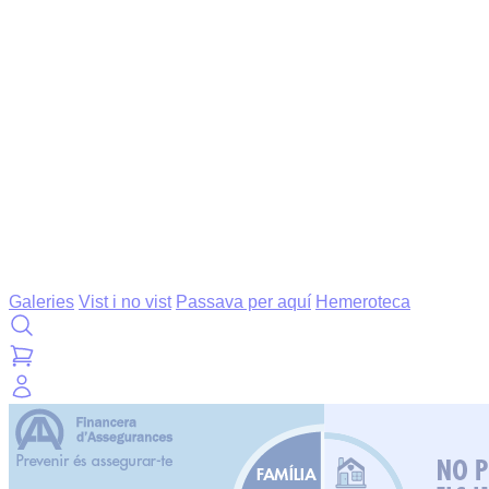
Galeries
Vist i no vist
Passava per aquí
Hemeroteca