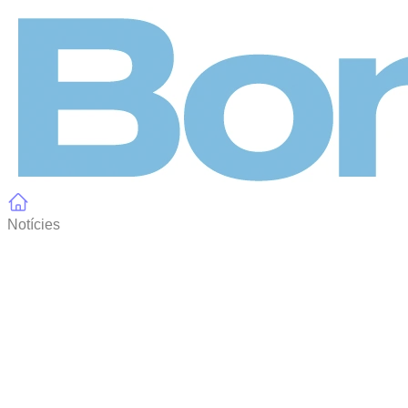
Panell de gestió de galetes
Notícies