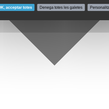
K, acceptar totes
Denega totes les galetes
Personalit