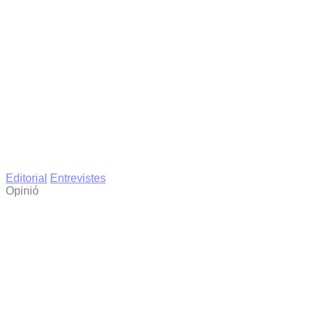
Editorial
Entrevistes
Opinió