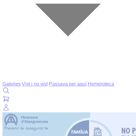
Galeries
Vist i no vist
Passava per aquí
Hemeroteca