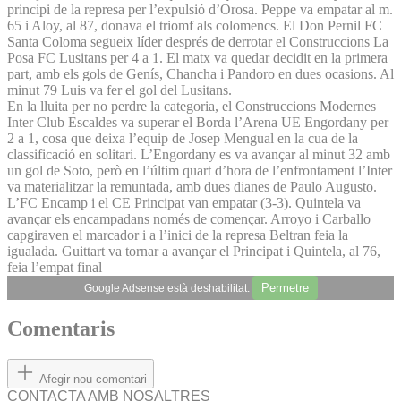
principi de la represa per l’expulsió d’Orosa. Peppe va empatar al m.
65 i Aloy, al 87, donava el triomf als colomencs. El Don Pernil FC
Santa Coloma segueix líder després de derrotar el Construccions La
Posa FC Lusitans per 4 a 1. El matx va quedar decidit en la primera
part, amb els gols de Genís, Chancha i Pandoro en dues ocasions. Al
minut 79 Luis va fer el gol del Lusitans.
En la lluita per no perdre la categoria, el Construccions Modernes
Inter Club Escaldes va superar el Borda l’Arena UE Engordany per
2 a 1, cosa que deixa l’equip de Josep Mengual en la cua de la
classificació en solitari. L’Engordany es va avançar al minut 32 amb
un gol de Soto, però en l’últim quart d’hora de l’enfrontament l’Inter
va materialitzar la remuntada, amb dues dianes de Paulo Augusto.
L’FC Encamp i el CE Principat van empatar (3-3). Quintela va
avançar els encampadans només de començar. Arroyo i Carballo
capgiraven el marcador i a l’inici de la represa Beltran feia la
igualada. Guittart va tornar a avançar el Principat i Quintela, al 76,
feia l’empat final
Permetre
Google Adsense està deshabilitat.
Comentaris
Afegir nou comentari
CONTACTA AMB NOSALTRES