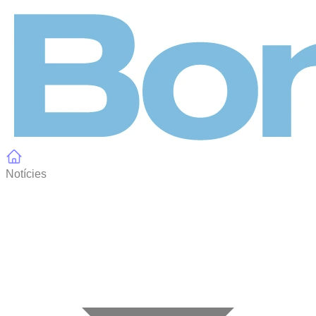
Panell de gestió de galetes
Notícies