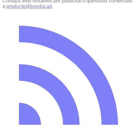
Contacti amb nosaltres per publicitat o qüestions comercials
a
producte@bondia.ad