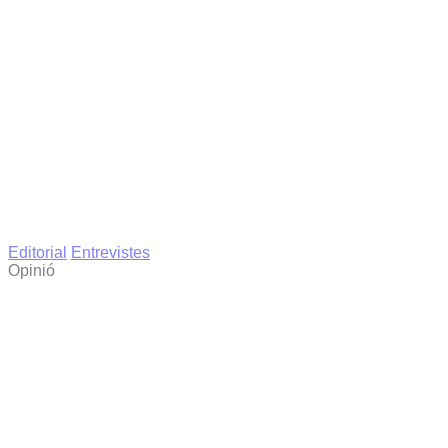
Editorial
Entrevistes
Opinió