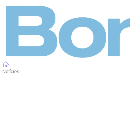
Panell de gestió de galetes
Notícies