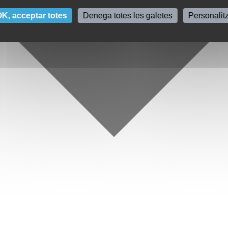
K, acceptar totes
Denega totes les galetes
Personalit