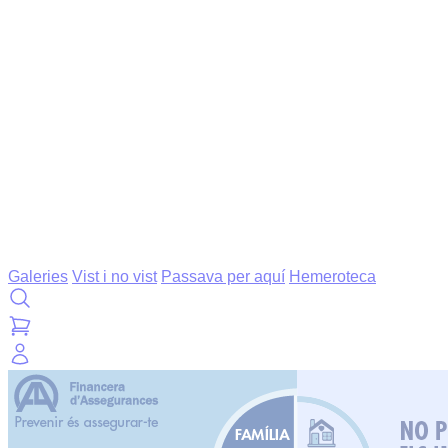
Galeries
Vist i no vist
Passava per aquí
Hemeroteca