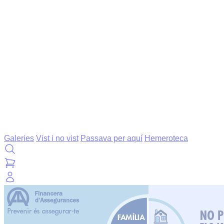
Galeries
Vist i no vist
Passava per aquí
Hemeroteca