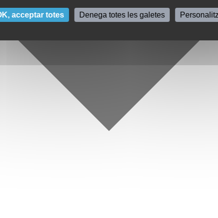
K, acceptar totes
Denega totes les galetes
Personalit