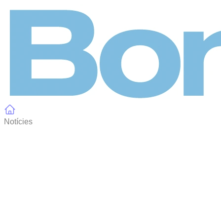
Panell de gestió de galetes
Notícies