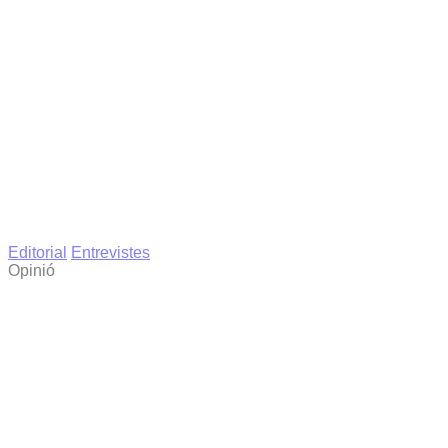
Editorial
Entrevistes
Opinió