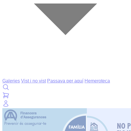
Galeries
Vist i no vist
Passava per aquí
Hemeroteca