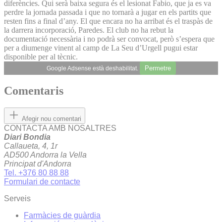
diferències. Qui serà baixa segura és el lesionat Fabio, que ja es va
perdre la jornada passada i que no tornarà a jugar en els partits que
resten fins a final d’any. El que encara no ha arribat és el traspàs de
la darrera incorporació, Paredes. El club no ha rebut la
documentació necessària i no podrà ser convocat, però s’espera que
per a diumenge vinent al camp de La Seu d’Urgell pugui estar
disponible per al tècnic.
Permetre
Google Adsense està deshabilitat.
Comentaris
Afegir nou comentari
CONTACTA AMB NOSALTRES
Diari Bondia
Callaueta, 4, 1r
AD500 Andorra la Vella
Principat d'Andorra
Tel. +376 80 88 88
Formulari de contacte
Serveis
Farmàcies de guàrdia