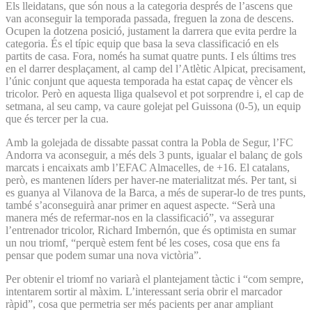
Els lleidatans, que són nous a la categoria després de l’ascens que
van aconseguir la temporada passada, freguen la zona de descens.
Ocupen la dotzena posició, justament la darrera que evita perdre la
categoria. És el típic equip que basa la seva classificació en els
partits de casa. Fora, només ha sumat quatre punts. I els últims tres
en el darrer desplaçament, al camp del l’Atlètic Alpicat, precisament,
l’únic conjunt que aquesta temporada ha estat capaç de vèncer els
tricolor. Però en aquesta lliga qualsevol et pot sorprendre i, el cap de
setmana, al seu camp, va caure golejat pel Guissona (0-5), un equip
que és tercer per la cua.
Amb la golejada de dissabte passat contra la Pobla de Segur, l’FC
Andorra va aconseguir, a més dels 3 punts, igualar el balanç de gols
marcats i encaixats amb l’EFAC Almacelles, de +16. El catalans,
però, es mantenen líders per haver-ne materialitzat més. Per tant, si
es guanya al Vilanova de la Barca, a més de superar-lo de tres punts,
també s’aconseguirà anar primer en aquest aspecte. “Serà una
manera més de refermar-nos en la classificació”, va assegurar
l’entrenador tricolor, Richard Imbernón, que és optimista en sumar
un nou triomf, “perquè estem fent bé les coses, cosa que ens fa
pensar que podem sumar una nova victòria”.
Per obtenir el triomf no variarà el plantejament tàctic i “com sempre,
intentarem sortir al màxim. L’interessant seria obrir el marcador
ràpid”, cosa que permetria ser més pacients per anar ampliant