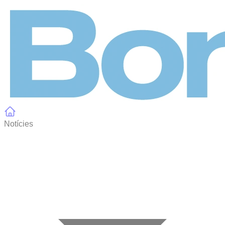
Panell de gestió de galetes
Notícies