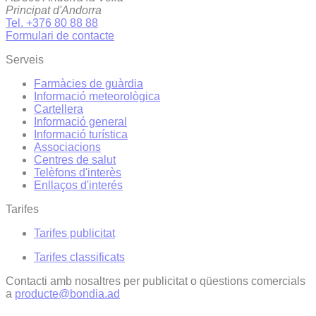
Principat d'Andorra
Tel. +376 80 88 88
Formulari de contacte
Serveis
Farmàcies de guàrdia
Informació meteorològica
Cartellera
Informació general
Informació turística
Associacions
Centres de salut
Telèfons d'interès
Enllaços d'interés
Tarifes
Tarifes publicitat
Tarifes classificats
Contacti amb nosaltres per publicitat o qüestions comercials
a
producte@bondia.ad