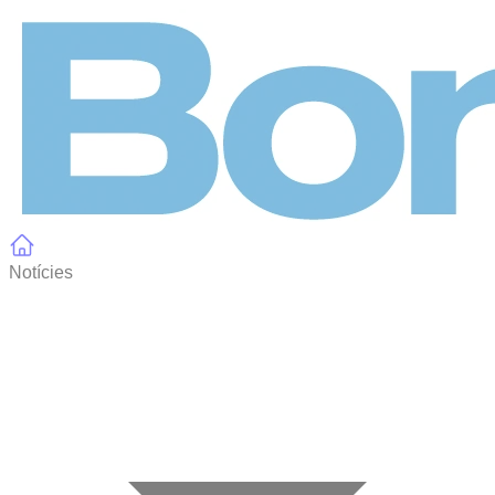
Panell de gestió de galetes
Notícies