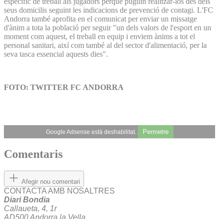
específic de treball als jugadors perquè puguin realitzar-los des dels
seus domicilis seguint les indicacions de prevenció de contagi. L'FC
Andorra també aprofita en el comunicat per enviar un missatge
d'ànim a tota la població per seguir "un dels valors de l'esport en un
moment com aquest, el treball en equip i enviem ànims a tot el
personal sanitari, així com també al del sector d'alimentació, per la
seva tasca essencial aquests dies".
FOTO: TWITTER FC ANDORRA
Permetre
Google Adsense està deshabilitat.
Comentaris
Afegir nou comentari
CONTACTA AMB NOSALTRES
Diari Bondia
Callaueta, 4, 1r
AD500 Andorra la Vella