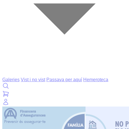
Galeries
Vist i no vist
Passava per aquí
Hemeroteca