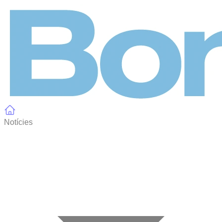
Panell de gestió de galetes
Notícies