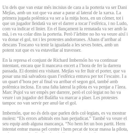
Un dels que van estar més incisius de cara a la porteria va ser Dani
Mejías, amb un xut que va anar a parar al lateral de la xarxa. La
primera jugada polèmica va ser a la mitja hora, en un córner, tot i
que un jugador lleidatà va ser el darrer a tocar l’esfèrica, i no Ludo,
com va indicar el linier. En el llançament la rematada va ser amb la
mà, i es va colar dins la porteria. Però l’àrbitre no ho va veure així i
va donar el gol, tot i les protestes andorranes. Abans d’arribar al
descans Toscano va tenir la igualada a les seves botes, amb un
potent xut que es va estavellar al travesser.
En la represa el conjunt de Richard Imbernón ho va continuar
intentant, encara que li mancava encert a l’hora de fer la darrera
passada. El domini era visitant. Mejías va fer lluir el porter, que va
posar una mà salvadora quan l’esfèrica entrava per tot l’escaire. I a
un quart d’hora per al final va arribar el segon gol, també amb
polèmica inclosa. En una falta lateral la pilota es va penjar a l’àrea.
Marc Pujol va ser empès per darrere, però el col·legiat no ho va
veure i un jugador del Balàfia va marcar a plaer. Les protestes
tampoc no van servir per anul·lar el gol.
Imbernón, que no és dels que parlen dels col·legiats, es va mostrar
molest: “Els errors arbitrals ens han perjudicat.” També va veure el
seu equip amb alguna mancança. “No hem fet un bon partit. Hem
intentat entrar massa pel centre i hem pecat de tocar massa la pilota,