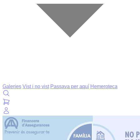
Galeries
Vist i no vist
Passava per aquí
Hemeroteca