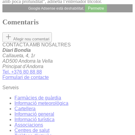
amb poca profunditat”, admetia l’entrenador tricolor.
Permetre
Google Adsense està deshabilitat.
Comentaris
Afegir nou comentari
CONTACTA AMB NOSALTRES
Diari Bondia
Callaueta, 4, 1r
AD500 Andorra la Vella
Principat d'Andorra
Tel. +376 80 88 88
Formulari de contacte
Serveis
Farmàcies de guàrdia
Informació meteorològica
Cartellera
Informació general
Informació turística
Associacions
Centres de salut