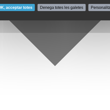
K, acceptar totes
Denega totes les galetes
Personalit