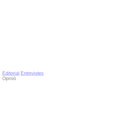
Editorial
Entrevistes
Opinió