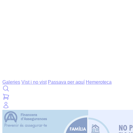
Galeries
Vist i no vist
Passava per aquí
Hemeroteca