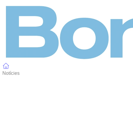
Panell de gestió de galetes
Notícies