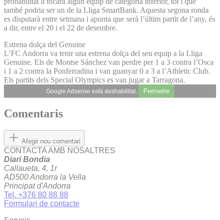
probabilitat li tocarà algun equip de categoria inferior, tot i que
també podria ser un de la Lliga SmartBank. Aquesta segona ronda
es disputarà entre setmana i apunta que serà l’últim partit de l’any, és
a dir, entre el 20 i el 22 de desembre.
Estrena dolça del Genuine
L’FC Andorra va tenir una estrena dolça del seu equip a la Lliga
Genuine. Els de Montse Sánchez van perdre per 1 a 3 contra l’Osca
i 1 a 2 contra la Ponferradina i van guanyar 0 a 3 a l’Athletic Club.
Els partits dels Special Olympics es van jugar a Tarragona.
Permetre
Google Adsense està deshabilitat.
Comentaris
Afegir nou comentari
CONTACTA AMB NOSALTRES
Diari Bondia
Callaueta, 4, 1r
AD500 Andorra la Vella
Principat d'Andorra
Tel. +376 80 88 88
Formulari de contacte