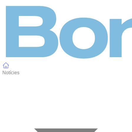
Panell de gestió de galetes
Notícies