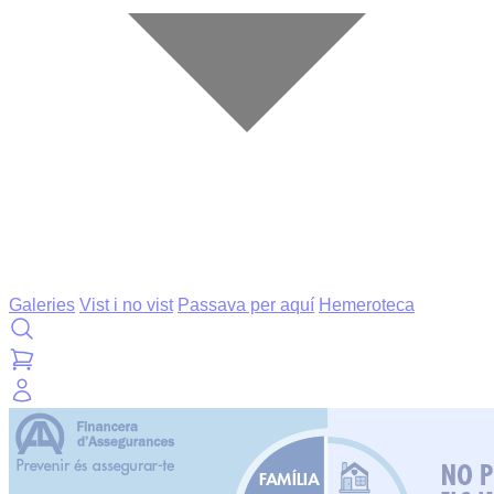
Galeries
Vist i no vist
Passava per aquí
Hemeroteca