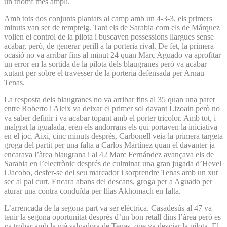
un triomf més ampli.
Amb tots dos conjunts plantats al camp amb un 4-3-3, els primers
minuts van ser de tempteig. Tant els de Sarabia com els de Márquez
volien el control de la pilota i buscaven possessions llargues sense
acabar, però, de generar perill a la porteria rival. De fet, la primera
ocasió no va arribar fins al minut 24 quan Marc Aguado va aprofitar
un error en la sortida de la pilota dels blaugranes però va acabar
xutant per sobre el travesser de la porteria defensada per Arnau
Tenas.
La resposta dels blaugranes no va arribar fins al 35 quan una paret
entre Roberto i Aleix va deixar el primer sol davant Lizoain però no
va saber definir i va acabar topant amb el porter tricolor. Amb tot, i
malgrat la igualada, eren els andorrans els qui portaven la iniciativa
en el joc. Així, cinc minuts després, Carbonell veia la primera targeta
groga del partit per una falta a Carlos Martínez quan el davanter ja
encarava l’àrea blaugrana i al 42 Marc Fernández avançava els de
Sarabia en l’electrònic després de culminar una gran jugada d’Hevel
i Jacobo, desfer-se del seu marcador i sorprendre Tenas amb un xut
sec al pal curt. Encara abans del descans, groga per a Aguado per
aturar una contra conduïda per Ilias Akhomach en falta.
L’arrencada de la segona part va ser elèctrica. Casadesús al 47 va
tenir la segona oportunitat després d’un bon retall dins l’àrea però es
va trobar amb la mà salvadora de Tenas, que va desviar la pilota. El