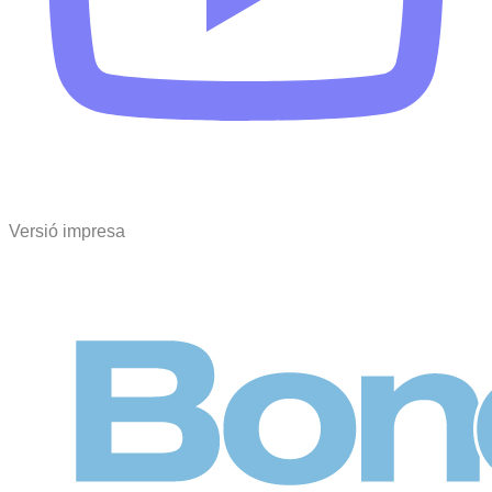
Versió impresa