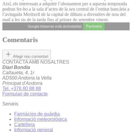
Així, els interessats a adquirir l’abonament per a aquesta temporada
podran fer-ho a la sala d’actes de la seu central de l’entitat bancària a
l’avinguda Meritxell de la capital de dilluns a divendres de nou del
matí a les sis de la tarda fins al primer de setembre vinent.
Permetre
Google Adsense està deshabilitat.
Comentaris
Afegir nou comentari
CONTACTA AMB NOSALTRES
Diari Bondia
Callaueta, 4, 1r
AD500 Andorra la Vella
Principat d'Andorra
Tel. +376 80 88 88
Formulari de contacte
Serveis
Farmàcies de guàrdia
Informació meteorològica
Cartellera
Informació general