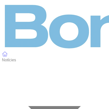
Panell de gestió de galetes
Notícies