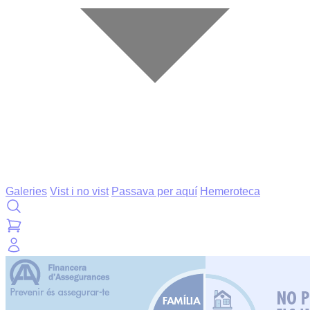
Galeries
Vist i no vist
Passava per aquí
Hemeroteca