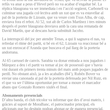
refús va anar a peus d’Hevel però no va acabar d’engaltar bé. La
rèplica blaugrana va ser immediata i en l’acció següent, Carbonell va
culminar una jugada col·lectiva amb un xut que es va estavellar al
pal de la porteria de Lizoain, que va veure com Txus Alba, de cap,
enviava fora el rebot. Al 52, xut alt de Carlos Martínez i tres minuts
després el porter blaugrana desviava amb la cara una rematada de
David Martín, que al descans havia substituït Jacobo.
La interrupció del joc per atendre Tenas, a qui li sagnava el nas, va
refredar el ritme del partit, si bé en el 62, Lizoain va reaccionar bé a
un xut enroscat d’Aranda que buscava el pal llarg de la porteria
andorrana.
Al 65 carrusel de canvis. Sarabia va donar entrada a nou jugadors i
Márquez a deu i el partit va tornar al joc de possessió que s’havia
vist durant els primers trenta minuts del matx amb poques jugades de
perill. No obstant això, ja a les acaballes (84’), Rubén Bover va
enviar una canonada al pal de la porteria defensada per Nil Ruiz, en
el que va ser l’última oportunitat per tornar a moure el marcador
abans que Gonzalo Romero xiulés el final.
Abonaments presencials
D’altra banda, el club tricolor va informar que des d’avui mateix, i
gràcies al suport de MoraBanc, el patrocinador principal, els
aficionats que ho desitgin podran abonar-se de manera presencial.