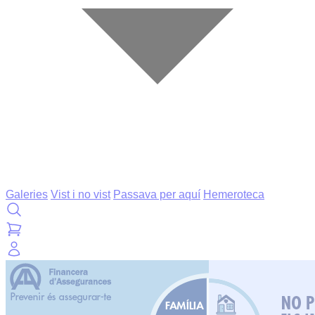
Galeries
Vist i no vist
Passava per aquí
Hemeroteca