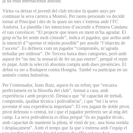
ja ha estat internacional absolut.
Vieira va deixar el juvenil del club tricolor fa quatre anys per
continuar la seva carrera a Montsó. Per raons personals va decidir
tornar al Principat i des de fa quasi un mes s’entrena amb l’FC
Andorra. La plantilla i les intencions d’ascendir a Primera Catalana
el van convèncer. “El projecte que tenen en ment m’ha agradat. El
grup m’ha fet sentir molt còmode”, indica el jugador, que arriba amb
la intenció d’“aportar el màxim possible” per assolir “l’objectiu de
l’ascens”. Es defineix com un jugador “compromès, m’agrada
treballar per millorar”. De Tercera baixa dues categories, però amb
aquest fet “no tinc la sensació de fer un pas enrere”, perquè el repte
és pujar. Amb la selecció absoluta compta amb dues presències. El
debut va ser a Budapest contra Hongria. També va participar en un
amistós contra Indonèsia.
Per l’entrenador, Justo Ruiz, aquest és un reforç que “encaixa
perfectament en la filosofia del club”, format a casa, amb
experiència i amb projecció. Destaca que “té capacitat de treball,
compromís, qualitat tècnica i polivalència”, i que “tot i la seva
joventut té una experiència important”. El veu jugant de doble pivot,
pivot defensiu o central, tot i que el jugador prefereix ser al mig del
camp. La seva polivalència es dóna perquè “és un jugador tècnic,
amb capacitat de mantenir la pilota, té visió de joc, una bona sortida
i desplaçament”. Amb el temps que fa que s’entrena amb l’equip el