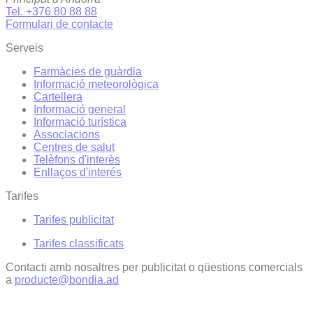
Tel. +376 80 88 88
Formulari de contacte
Serveis
Farmàcies de guàrdia
Informació meteorològica
Cartellera
Informació general
Informació turística
Associacions
Centres de salut
Telèfons d'interès
Enllaços d'interés
Tarifes
Tarifes publicitat
Tarifes classificats
Contacti amb nosaltres per publicitat o qüestions comercials
a
producte@bondia.ad