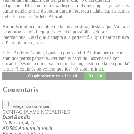
veu rendint al màxim des del primer dia: “No cal que faci
adaptació.” El tècnic no podrà disposar del migcampista per als dos
partits pendents que disputarà durant l’aturada nadalenca, als camps
del CF Tremp i l’Atlètic Alpicat.
Bruno Bartolomé, membre de la junta gestora, destaca que Vieira té
“compromís amb l’equip, és jove i té possibilitats de ser
internacional”, així que s’adapta a la perfecció al que l’entitat busca
a l’hora de reforçar-se.
L’FC Andorra és líder, igualat a punts amb l’Alpicat, però encara
amb dos partits pendents. Per tant, el camí de l’ascens està ben
encarat. Des de la directiva “fem un balanç positiu de la temporada”,
ja que “l’equip és on volíem que fos”. O sigui, primer.
Permetre
Google Adsense està deshabilitat.
Comentaris
Afegir nou comentari
CONTACTA AMB NOSALTRES
Diari Bondia
Callaueta, 4, 1r
AD500 Andorra la Vella
Principat d'Andorra