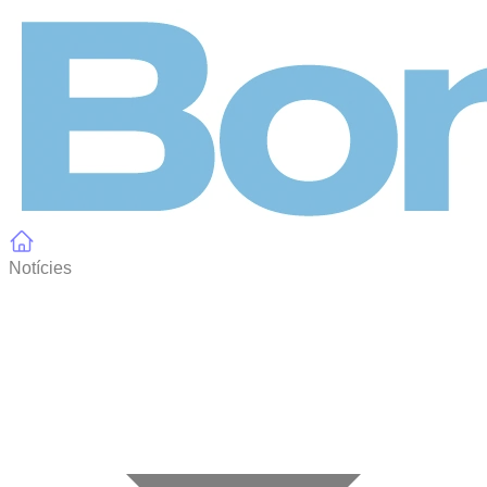
Panell de gestió de galetes
Notícies