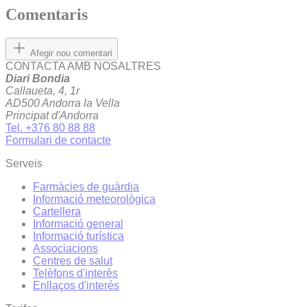
Comentaris
Afegir nou comentari
CONTACTA AMB NOSALTRES
Diari Bondia
Callaueta, 4, 1r
AD500 Andorra la Vella
Principat d'Andorra
Tel. +376 80 88 88
Formulari de contacte
Serveis
Farmàcies de guàrdia
Informació meteorològica
Cartellera
Informació general
Informació turística
Associacions
Centres de salut
Telèfons d'interès
Enllaços d'interés