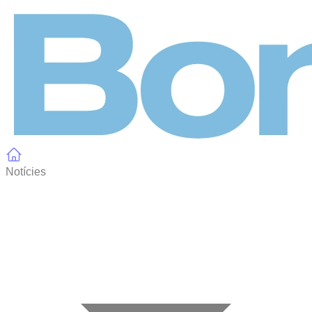
Panell de gestió de galetes
Notícies