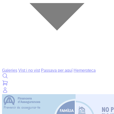
Galeries
Vist i no vist
Passava per aquí
Hemeroteca