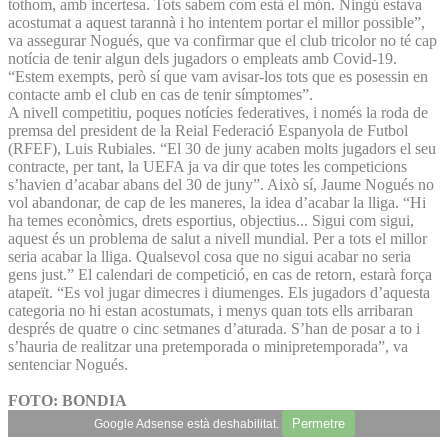
tothom, amb incertesa. Tots sabem com està el món. Ningú estava
acostumat a aquest tarannà i ho intentem portar el millor possible”,
va assegurar Nogués, que va confirmar que el club tricolor no té cap
notícia de tenir algun dels jugadors o empleats amb Covid-19.
“Estem exempts, però sí que vam avisar-los tots que es posessin en
contacte amb el club en cas de tenir símptomes”.
A nivell competitiu, poques notícies federatives, i només la roda de
premsa del president de la Reial Federació Espanyola de Futbol
(RFEF), Luis Rubiales. “El 30 de juny acaben molts jugadors el seu
contracte, per tant, la UEFA ja va dir que totes les competicions
s’havien d’acabar abans del 30 de juny”. Això sí, Jaume Nogués no
vol abandonar, de cap de les maneres, la idea d’acabar la lliga. “Hi
ha temes econòmics, drets esportius, objectius... Sigui com sigui,
aquest és un problema de salut a nivell mundial. Per a tots el millor
seria acabar la lliga. Qualsevol cosa que no sigui acabar no seria
gens just.” El calendari de competició, en cas de retorn, estarà força
atapeït. “Es vol jugar dimecres i diumenges. Els jugadors d’aquesta
categoria no hi estan acostumats, i menys quan tots ells arribaran
després de quatre o cinc setmanes d’aturada. S’han de posar a to i
s’hauria de realitzar una pretemporada o minipretemporada”, va
sentenciar Nogués.
FOTO: BONDIA
Permetre
Google Adsense està deshabilitat.