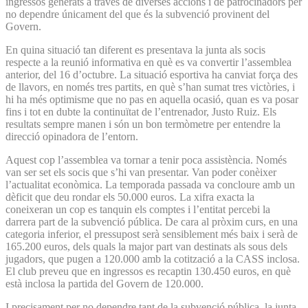
ingressos generats a través de diverses accions i de patrocinadors per
no dependre únicament del que és la subvenció provinent del
Govern.
En quina situació tan diferent es presentava la junta als socis
respecte a la reunió informativa en què es va convertir l’assemblea
anterior, del 16 d’octubre. La situació esportiva ha canviat força des
de llavors, en només tres partits, en què s’han sumat tres victòries, i
hi ha més optimisme que no pas en aquella ocasió, quan es va posar
fins i tot en dubte la continuïtat de l’entrenador, Justo Ruiz. Els
resultats sempre manen i són un bon termòmetre per entendre la
direcció opinadora de l’entorn.
Aquest cop l’assemblea va tornar a tenir poca assistència. Només
van ser set els socis que s’hi van presentar. Van poder conèixer
l’actualitat econòmica. La temporada passada va concloure amb un
dèficit que deu rondar els 50.000 euros. La xifra exacta la
coneixeran un cop es tanquin els comptes i l’entitat percebi la
darrera part de la subvenció pública. De cara al pròxim curs, en una
categoria inferior, el pressupost serà sensiblement més baix i serà de
165.200 euros, dels quals la major part van destinats als sous dels
jugadors, que pugen a 120.000 amb la cotització a la CASS inclosa.
El club preveu que en ingressos es recaptin 130.450 euros, en què
està inclosa la partida del Govern de 120.000.
I precisament per no dependre tant de la subvenció pública, la junta