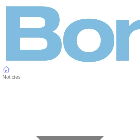
Panell de gestió de galetes
Notícies