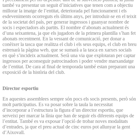
també va presentar un seguit d’iniciatives que tenen com a objectiu
millorar la imatge de l’entitat, deteriorada pel funcionament i els
esdeveniments ocorreguts els últims anys, per introduir-se en el teixit
de la societat del país, per generar ingressos i guanyar nombre de
socis i espectadors als partits. El nombre d’abonats actualment és
d’una seixantena, ja que els jugadors de la primera plantilla s’han fet
abonats recentment. En la vessant de comunicació, per donar a
conèixer la tasca que realitza el club i els seus equips, el club en breu
estrenarà la pàgina web, que se sumarà a la tasca en xarxes socials
en què s’incideix actualment. Serà una via que explotaran per captar
ingressos per aconseguir patrocinadors i poder vendre marxandatge
de l’entitat. De cara al final de temporada també estan preparant una
exposició de la història del club.
Director esportiu
En aquestes assemblees sempre són pocs els socis presents, però són
molt participatius. Es va posar sobre la taula la necessitat
d’incorporar a l’estructura la figura d’un director esportiu, que
serveixi per marcar la línia que han de seguir els diferents equips de
l’entitat. També es va exposar l’opció de trobar noves modalitats
d’entrades, ja que el preu actual de cinc euros pot allunyar la gent
d’Aixovall.