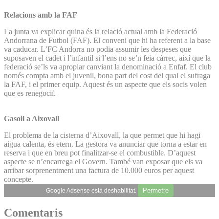
Relacions amb la FAF
La junta va explicar quina és la relació actual amb la Federació
Andorrana de Futbol (FAF). El conveni que hi ha referent a la base
va caducar. L’FC Andorra no podia assumir les despeses que
suposaven el cadet i l’infantil si l’ens no se’n feia càrrec, així que la
federació se’ls va apropiar canviant la denominació a Enfaf. El club
només compta amb el juvenil, bona part del cost del qual el sufraga
la FAF, i el primer equip. Aquest és un aspecte que els socis volen
que es renegociï.
Gasoil a Aixovall
El problema de la cisterna d’Aixovall, la que permet que hi hagi
aigua calenta, és etern. La gestora va anunciar que torna a estar en
reserva i que en breu pot finalitzar-se el combustible. D’aquest
aspecte se n’encarrega el Govern. També van exposar que els va
arribar sorprenentment una factura de 10.000 euros per aquest
concepte.
Permetre
Google Adsense està deshabilitat.
Comentaris