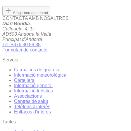
Afegir nou comentari
CONTACTA AMB NOSALTRES
Diari Bondia
Callaueta, 4, 1r
AD500 Andorra la Vella
Principat d'Andorra
Tel. +376 80 88 88
Formulari de contacte
Serveis
Farmàcies de guàrdia
Informació meteorològica
Cartellera
Informació general
Informació turística
Associacions
Centres de salut
Telèfons d'interès
Enllaços d'interés
Tarifes