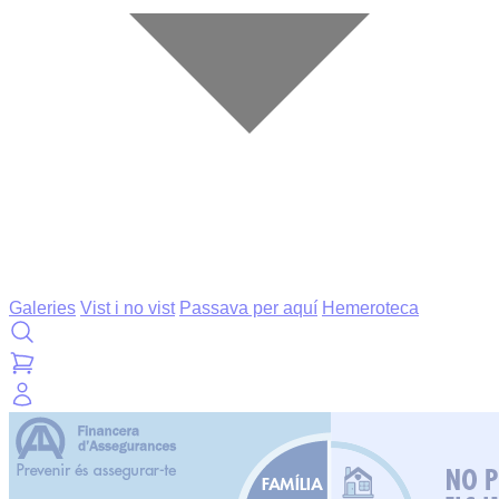
Galeries
Vist i no vist
Passava per aquí
Hemeroteca