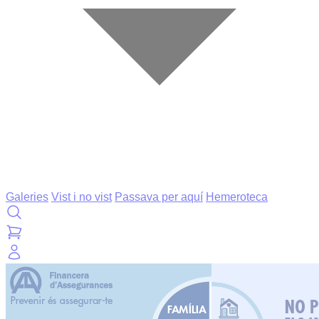
Galeries
Vist i no vist
Passava per aquí
Hemeroteca