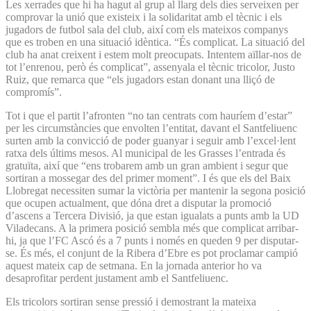
Les xerrades que hi ha hagut al grup al llarg dels dies serveixen per
comprovar la unió que existeix i la solidaritat amb el tècnic i els
jugadors de futbol sala del club, així com els mateixos companys
que es troben en una situació idèntica. “És complicat. La situació del
club ha anat creixent i estem molt preocupats. Intentem aïllar-nos de
tot l’enrenou, però és complicat”, assenyala el tècnic tricolor, Justo
Ruiz, que remarca que “els jugadors estan donant una lliçó de
compromís”.
Tot i que el partit l’afronten “no tan centrats com hauríem d’estar”
per les circumstàncies que envolten l’entitat, davant el Santfeliuenc
surten amb la convicció de poder guanyar i seguir amb l’excel·lent
ratxa dels últims mesos. Al municipal de les Grasses l’entrada és
gratuïta, així que “ens trobarem amb un gran ambient i segur que
sortiran a mossegar des del primer moment”. I és que els del Baix
Llobregat necessiten sumar la victòria per mantenir la segona posició
que ocupen actualment, que dóna dret a disputar la promoció
d’ascens a Tercera Divisió, ja que estan igualats a punts amb la UD
Viladecans. A la primera posició sembla més que complicat arribar-
hi, ja que l’FC Ascó és a 7 punts i només en queden 9 per disputar-
se. És més, el conjunt de la Ribera d’Ebre es pot proclamar campió
aquest mateix cap de setmana. En la jornada anterior ho va
desaprofitar perdent justament amb el Santfeliuenc.
Els tricolors sortiran sense pressió i demostrant la mateixa