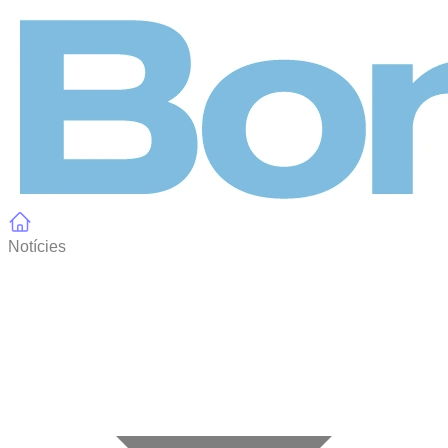
Panell de gestió de galetes
Notícies