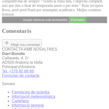
competitivitat de sempre: “Tenim la feina feta, l’objectiu complert,
així que fins a final de temporada anem a per nota.” Ruiz recupera
Roca, però perd Pujol per assumptes acadèmics. Mejías continua
lesionat.
Permetre
Google Adsense està deshabilitat.
Comentaris
Afegir nou comentari
CONTACTA AMB NOSALTRES
Diari Bondia
Callaueta, 4, 1r
AD500 Andorra la Vella
Principat d'Andorra
Tel. +376 80 88 88
Formulari de contacte
Serveis
Farmàcies de guàrdia
Informació meteorològica
Cartellera
Informació general