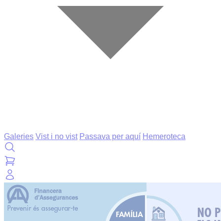
Galeries
Vist i no vist
Passava per aquí
Hemeroteca