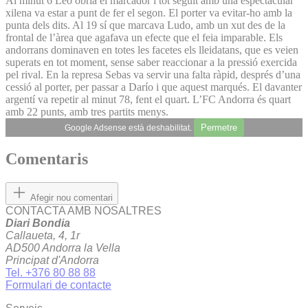
Al minut 6 Leo obria el marcador i tot seguit amb una espectacular
xilena va estar a punt de fer el segon. El porter va evitar-ho amb la
punta dels dits. Al 19 sí que marcava Ludo, amb un xut des de la
frontal de l’àrea que agafava un efecte que el feia imparable. Els
andorrans dominaven en totes les facetes els lleidatans, que es veien
superats en tot moment, sense saber reaccionar a la pressió exercida
pel rival. En la represa Sebas va servir una falta ràpid, després d’una
cessió al porter, per passar a Darío i que aquest marqués. El davanter
argentí va repetir al minut 78, fent el quart. L’FC Andorra és quart
amb 22 punts, amb tres partits menys.
Permetre
Google Adsense està deshabilitat.
Comentaris
Afegir nou comentari
CONTACTA AMB NOSALTRES
Diari Bondia
Callaueta, 4, 1r
AD500 Andorra la Vella
Principat d'Andorra
Tel. +376 80 88 88
Formulari de contacte