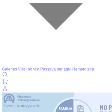
Galeries
Vist i no vist
Passava per aquí
Hemeroteca