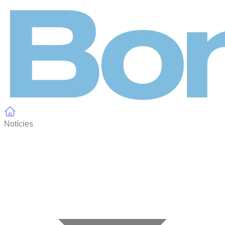
Panell de gestió de galetes
Notícies