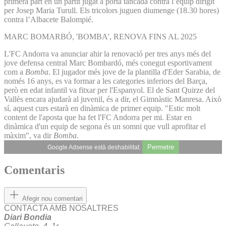
primera part en un partit jugat a porta tancada contra l’equip dirigit
per Josep Maria Turull. Els tricolors juguen diumenge (18.30 hores)
contra l’Albacete Balompié.
MARC BOMARBÓ, 'BOMBA', RENOVA FINS AL 2025
L'FC Andorra va anunciar ahir la renovació per tres anys més del
jove defensa central Marc Bombardó, més conegut esportivament
com a
Bomba
. El jugador més jove de la plantilla d'Eder Sarabia, de
només 16 anys, es va formar a les categories inferiors del Barça,
però en edat infantil va fitxar per l'Espanyol. El de Sant Quirze del
Vallès encara ajudarà al juvenil, és a dir, el Gimnàstic Manresa. Això
sí, aquest curs estarà en dinàmica de primer equip. "Estic molt
content de l'aposta que ha fet l'FC Andorra per mi. Estar en
dinàmica d'un equip de segona és un somni que vull aprofitar el
màxim", va dir
Bomba
.
Permetre
Google Adsense està deshabilitat.
Comentaris
Afegir nou comentari
CONTACTA AMB NOSALTRES
Diari Bondia