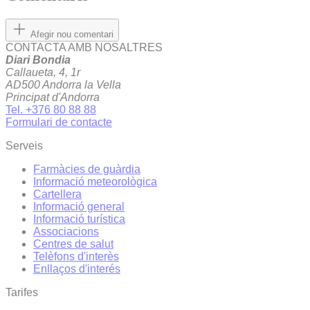
Afegir nou comentari
CONTACTA AMB NOSALTRES
Diari Bondia
Callaueta, 4, 1r
AD500 Andorra la Vella
Principat d'Andorra
Tel. +376 80 88 88
Formulari de contacte
Serveis
Farmàcies de guàrdia
Informació meteorològica
Cartellera
Informació general
Informació turística
Associacions
Centres de salut
Telèfons d'interès
Enllaços d'interés
Tarifes