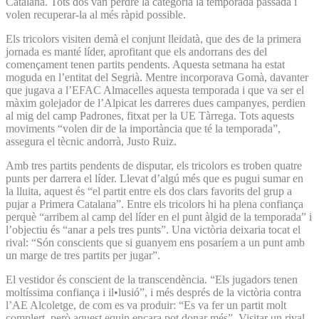
Catalana. Tots dos van perdre la categoria la temporada passada i
volen recuperar-la al més ràpid possible.
Els tricolors visiten demà el conjunt lleidatà, que des de la primera
jornada es manté líder, aprofitant que els andorrans des del
començament tenen partits pendents. Aquesta setmana ha estat
moguda en l’entitat del Segrià. Mentre incorporava Gomà, davanter
que jugava a l’EFAC Almacelles aquesta temporada i que va ser el
màxim golejador de l’Alpicat les darreres dues campanyes, perdien
al mig del camp Padrones, fitxat per la UE Tàrrega. Tots aquests
moviments “volen dir de la importància que té la temporada”,
assegura el tècnic andorrà, Justo Ruiz.
Amb tres partits pendents de disputar, els tricolors es troben quatre
punts per darrera el líder. Llevat d’algú més que es pugui sumar en
la lluita, aquest és “el partit entre els dos clars favorits del grup a
pujar a Primera Catalana”. Entre els tricolors hi ha plena confiança
perquè “arribem al camp del líder en el punt àlgid de la temporada” i
l’objectiu és “anar a pels tres punts”. Una victòria deixaria tocat el
rival: “Són conscients que si guanyem ens posaríem a un punt amb
un marge de tres partits per jugar”.
El vestidor és conscient de la transcendència. “Els jugadors tenen
moltíssima confiança i il•lusió”, i més després de la victòria contra
l’AE Alcoletge, de com es va produir: “Es va fer un partit molt
complert, però aquest equip encara pot donar més”. Visitar un rival