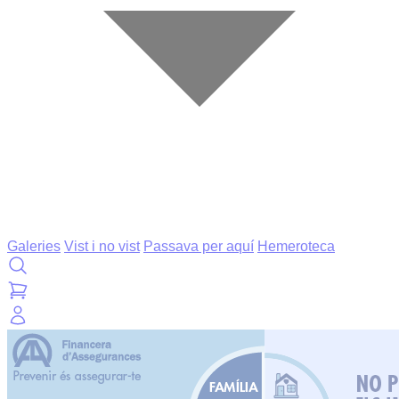
Galeries
Vist i no vist
Passava per aquí
Hemeroteca