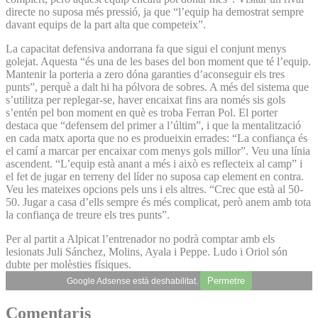
directe no suposa més pressió, ja que “l’equip ha demostrat sempre
davant equips de la part alta que competeix”.
La capacitat defensiva andorrana fa que sigui el conjunt menys
golejat. Aquesta “és una de les bases del bon moment que té l’equip.
Mantenir la porteria a zero dóna garanties d’aconseguir els tres
punts”, perquè a dalt hi ha pólvora de sobres. A més del sistema que
s’utilitza per replegar-se, haver encaixat fins ara només sis gols
s’entén pel bon moment en què es troba Ferran Pol. El porter
destaca que “defensem del primer a l’últim”, i que la mentalització
en cada matx aporta que no es produeixin errades: “La confiança és
el camí a marcar per encaixar com menys gols millor”. Veu una línia
ascendent. “L’equip està anant a més i això es reflecteix al camp” i
el fet de jugar en terreny del líder no suposa cap element en contra.
Veu les mateixes opcions pels uns i els altres. “Crec que està al 50-
50. Jugar a casa d’ells sempre és més complicat, però anem amb tota
la confiança de treure els tres punts”.
Per al partit a Alpicat l’entrenador no podrà comptar amb els
lesionats Juli Sánchez, Molins, Ayala i Peppe. Ludo i Oriol són
dubte per molèsties físiques.
Permetre
Google Adsense està deshabilitat.
Comentaris