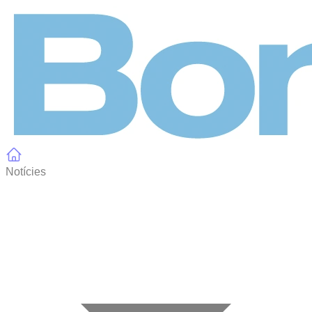
Panell de gestió de galetes
Notícies