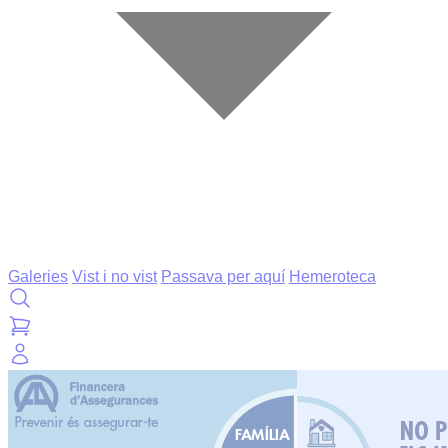
Galeries
Vist i no vist
Passava per aquí
Hemeroteca