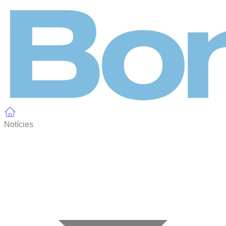
Panell de gestió de galetes
Notícies