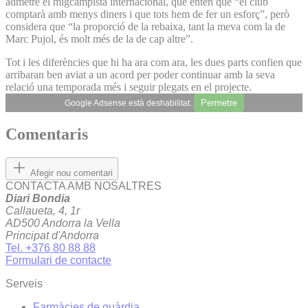
admetre el migcampista internacional, que entén que “el club
comptarà amb menys diners i que tots hem de fer un esforç”, però
considera que “la proporció de la rebaixa, tant la meva com la de
Marc Pujol, és molt més de la de cap altre”.
Tot i les diferències que hi ha ara com ara, les dues parts confien que
arribaran ben aviat a un acord per poder continuar amb la seva
relació una temporada més i seguir plegats en el projecte.
Permetre
Google Adsense està deshabilitat.
Comentaris
Afegir nou comentari
CONTACTA AMB NOSALTRES
Diari Bondia
Callaueta, 4, 1r
AD500 Andorra la Vella
Principat d'Andorra
Tel. +376 80 88 88
Formulari de contacte
Serveis
Farmàcies de guàrdia