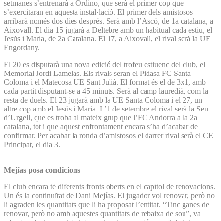
setmanes s’entrenarà a Ordino, que serà el primer cop que
s’exercitaran en aquesta instal·lació. El primer dels amistosos
arribarà només dos dies després. Serà amb l’Ascó, de 1a catalana, a
Aixovall. El dia 15 jugarà a Deltebre amb un habitual cada estiu, el
Jesús i Maria, de 2a Catalana. El 17, a Aixovall, el rival serà la UE
Engordany.
El 20 es disputarà una nova edició del trofeu estiuenc del club, el
Memorial Jordi Lamelas. Els rivals seran el Pidasa FC Santa
Coloma i el Matecosa UE Sant Julià. El format és el de 3x1, amb
cada partit disputant-se a 45 minuts. Serà al camp lauredià, com la
resta de duels. El 23 jugarà amb la UE Santa Coloma i el 27, un
altre cop amb el Jesús i Maria. L’1 de setembre el rival serà la Seu
d’Urgell, que es troba al mateix grup que l’FC Andorra a la 2a
catalana, tot i que aquest enfrontament encara s’ha d’acabar de
confirmar. Per acabar la ronda d’amistosos el darrer rival serà el CE
Principat, el dia 3.
Mejías posa condicions
El club encara té diferents fronts oberts en el capítol de renovacions.
Un és la continuïtat de Dani Mejías. El jugador vol renovar, però no
li agraden les quantitats que li ha proposat l’entitat. “Tinc ganes de
renovar, però no amb aquestes quantitats de rebaixa de sou”, va