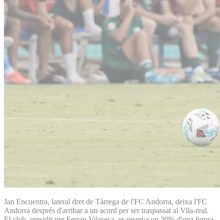
Jan Encuentra, lateral dret de Tàrrega de l'FC Andorra, deixa l'FC
Andorra després d'arribar a un acord per ser traspassat al Vila-real.
El club, presidit per Ferran Vilaseca, es reserva un 30% d'una futura