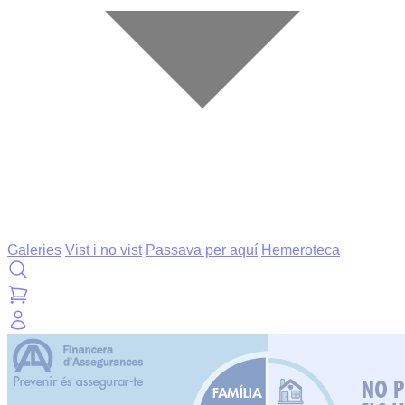
Galeries
Vist i no vist
Passava per aquí
Hemeroteca