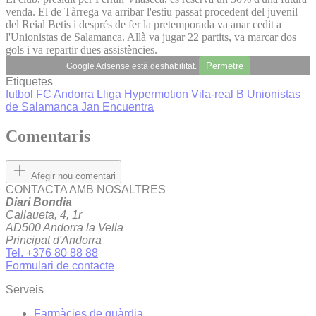
venda. El de Tàrrega va arribar l'estiu passat procedent del juvenil
del Reial Betis i després de fer la pretemporada va anar cedit a
l'Unionistas de Salamanca. Allà va jugar 22 partits, va marcar dos
gols i va repartir dues assistències.
Permetre
Google Adsense està deshabilitat.
Etiquetes
futbol
FC Andorra
Lliga Hypermotion
Vila-real B
Unionistas
de Salamanca
Jan Encuentra
Comentaris
Afegir nou comentari
CONTACTA AMB NOSALTRES
Diari Bondia
Callaueta, 4, 1r
AD500 Andorra la Vella
Principat d'Andorra
Tel. +376 80 88 88
Formulari de contacte
Serveis
Farmàcies de guàrdia