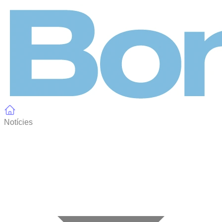
Panell de gestió de galetes
Notícies