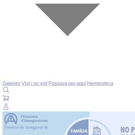
Galeries
Vist i no vist
Passava per aquí
Hemeroteca