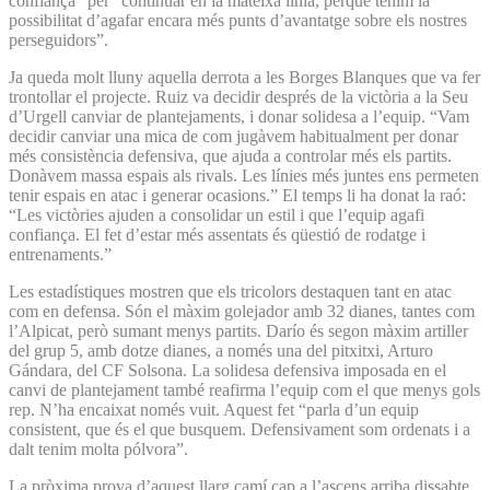
confiança” per “continuar en la mateixa línia, perquè tenim la
possibilitat d’agafar encara més punts d’avantatge sobre els nostres
perseguidors”.
Ja queda molt lluny aquella derrota a les Borges Blanques que va fer
trontollar el projecte. Ruiz va decidir després de la victòria a la Seu
d’Urgell canviar de plantejaments, i donar solidesa a l’equip. “Vam
decidir canviar una mica de com jugàvem habitualment per donar
més consistència defensiva, que ajuda a controlar més els partits.
Donàvem massa espais als rivals. Les línies més juntes ens permeten
tenir espais en atac i generar ocasions.” El temps li ha donat la raó:
“Les victòries ajuden a consolidar un estil i que l’equip agafi
confiança. El fet d’estar més assentats és qüestió de rodatge i
entrenaments.”
Les estadístiques mostren que els tricolors destaquen tant en atac
com en defensa. Són el màxim golejador amb 32 dianes, tantes com
l’Alpicat, però sumant menys partits. Darío és segon màxim artiller
del grup 5, amb dotze dianes, a només una del pitxitxi, Arturo
Gándara, del CF Solsona. La solidesa defensiva imposada en el
canvi de plantejament també reafirma l’equip com el que menys gols
rep. N’ha encaixat només vuit. Aquest fet “parla d’un equip
consistent, que és el que busquem. Defensivament som ordenats i a
dalt tenim molta pólvora”.
La pròxima prova d’aquest llarg camí cap a l’ascens arriba dissabte,