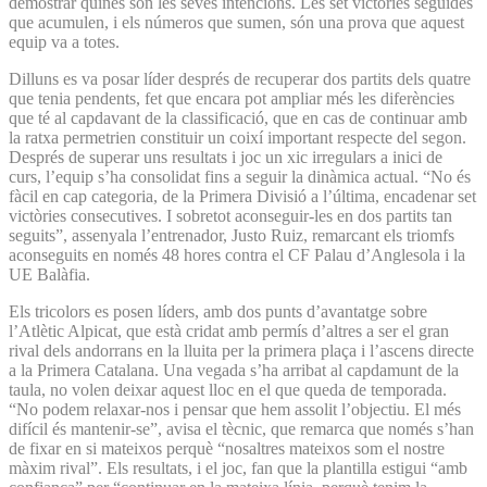
demostrar quines són les seves intencions. Les set victòries seguides
que acumulen, i els números que sumen, són una prova que aquest
equip va a totes.
Dilluns es va posar líder després de recuperar dos partits dels quatre
que tenia pendents, fet que encara pot ampliar més les diferències
que té al capdavant de la classificació, que en cas de continuar amb
la ratxa permetrien constituir un coixí important respecte del segon.
Després de superar uns resultats i joc un xic irregulars a inici de
curs, l’equip s’ha consolidat fins a seguir la dinàmica actual. “No és
fàcil en cap categoria, de la Primera Divisió a l’última, encadenar set
victòries consecutives. I sobretot aconseguir-les en dos partits tan
seguits”, assenyala l’entrenador, Justo Ruiz, remarcant els triomfs
aconseguits en només 48 hores contra el CF Palau d’Anglesola i la
UE Balàfia.
Els tricolors es posen líders, amb dos punts d’avantatge sobre
l’Atlètic Alpicat, que està cridat amb permís d’altres a ser el gran
rival dels andorrans en la lluita per la primera plaça i l’ascens directe
a la Primera Catalana. Una vegada s’ha arribat al capdamunt de la
taula, no volen deixar aquest lloc en el que queda de temporada.
“No podem relaxar-nos i pensar que hem assolit l’objectiu. El més
difícil és mantenir-se”, avisa el tècnic, que remarca que només s’han
de fixar en si mateixos perquè “nosaltres mateixos som el nostre
màxim rival”. Els resultats, i el joc, fan que la plantilla estigui “amb