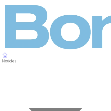
Panell de gestió de galetes
Notícies