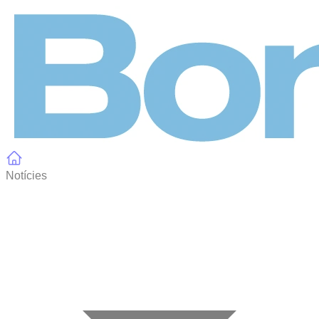
Panell de gestió de galetes
Notícies