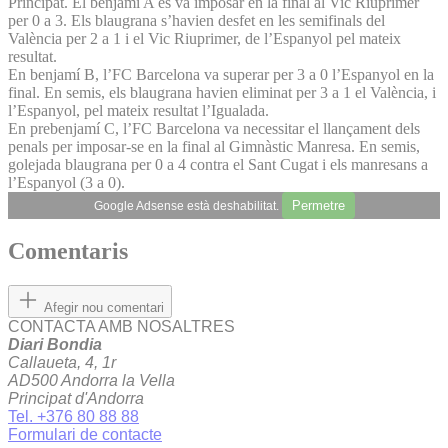
Principat. El benjamí A es va imposar en la final al Vic Riuprimer
per 0 a 3. Els blaugrana s’havien desfet en les semifinals del
València per 2 a 1 i el Vic Riuprimer, de l’Espanyol pel mateix
resultat.
En benjamí B, l’FC Barcelona va superar per 3 a 0 l’Espanyol en la
final. En semis, els blaugrana havien eliminat per 3 a 1 el València, i
l’Espanyol, pel mateix resultat l’Igualada.
En prebenjamí C, l’FC Barcelona va necessitar el llançament dels
penals per imposar-se en la final al Gimnàstic Manresa. En semis,
golejada blaugrana per 0 a 4 contra el Sant Cugat i els manresans a
l’Espanyol (3 a 0).
Permetre
Google Adsense està deshabilitat.
Comentaris
Afegir nou comentari
CONTACTA AMB NOSALTRES
Diari Bondia
Callaueta, 4, 1r
AD500 Andorra la Vella
Principat d'Andorra
Tel. +376 80 88 88
Formulari de contacte