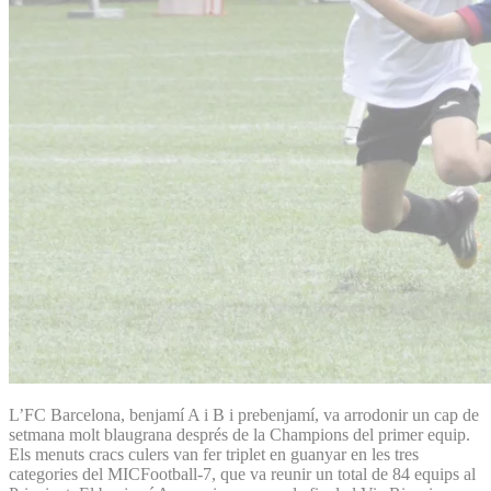
L’FC Barcelona, benjamí A i B i prebenjamí, va arrodonir un cap de
setmana molt blaugrana després de la Champions del primer equip.
Els menuts cracs culers van fer triplet en guanyar en les tres
categories del MICFootball-7, que va reunir un total de 84 equips al