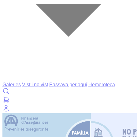
Galeries
Vist i no vist
Passava per aquí
Hemeroteca