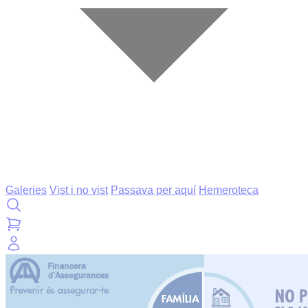
Galeries
Vist i no vist
Passava per aquí
Hemeroteca