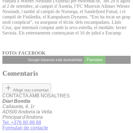
viatjarà a Wiener Neustadt (Àustria) per enfrontar-se, del 28 d’agost
al 2 de setembre, al campió d’Àustria, l’FC Murexin Allstars Wiener
Neustadt, i també al campió de Noruega, el Sandefjord Futsal, i el
campió de Finlàndia, el Kampuksen Dynamo. “Ens ha tocat un grup
molt complicat”, va assegurar el tècnic dels encampadans, Lluís
Cruz, que intentarà comptar amb la seva estrella, el mediàtic Javier
Saviola. Els entrenaments començaran el 16 de juliol a Encamp.
FOTO: FACEBOOK
Permetre
Google Adsense està deshabilitat.
Comentaris
Afegir nou comentari
CONTACTA AMB NOSALTRES
Diari Bondia
Callaueta, 4, 1r
AD500 Andorra la Vella
Principat d'Andorra
Tel. +376 80 88 88
Formulari de contacte