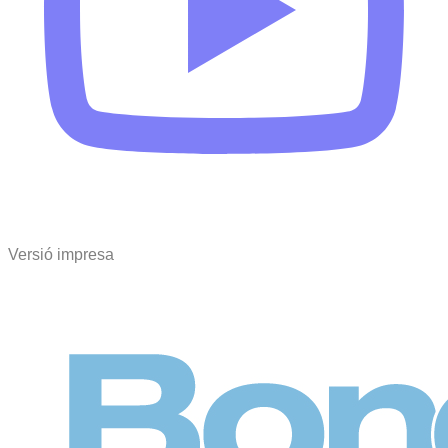
Versió impresa