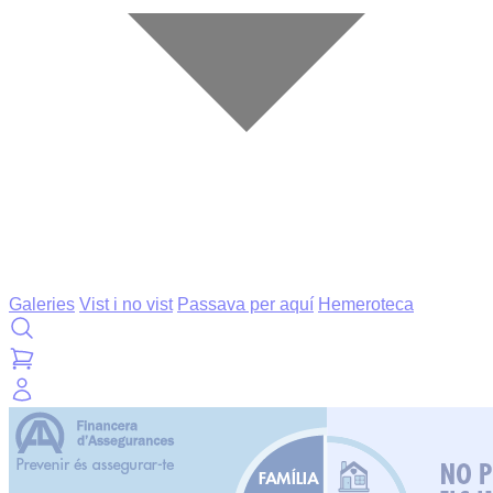
Galeries
Vist i no vist
Passava per aquí
Hemeroteca