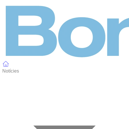
Panell de gestió de galetes
Notícies