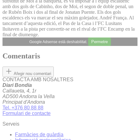
substitut de Moi a la banqueta, es va imposar a l’equip escaldenc
amb dos gols de Cabinho, dos de Moi, el segon de doble penal, un
de Rubén Boix i dos al final de Jonatan Puente. Els dos gols
escaldencs els va marcar el seu màxim golejador, André França. Al
tancament d’aquesta edició, el Pas de la Casa i l’FC Lusitans
lluitaven a la pista per convertir-se en el rival de l’FC Encamp en la
final de diumenge.
Permetre
Google Adsense està deshabilitat.
Comentaris
Afegir nou comentari
CONTACTA AMB NOSALTRES
Diari Bondia
Callaueta, 4, 1r
AD500 Andorra la Vella
Principat d'Andorra
Tel. +376 80 88 88
Formulari de contacte
Serveis
Farmàcies de guàrdia