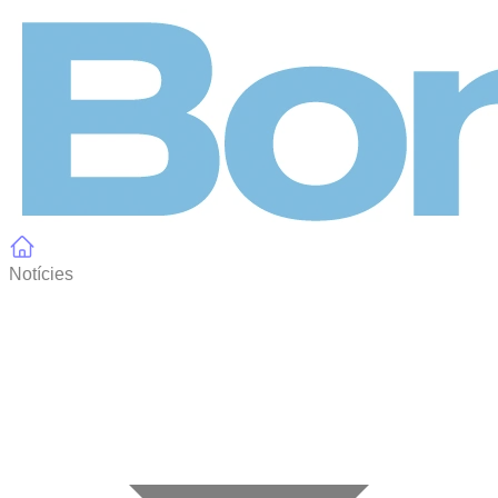
Panell de gestió de galetes
Notícies