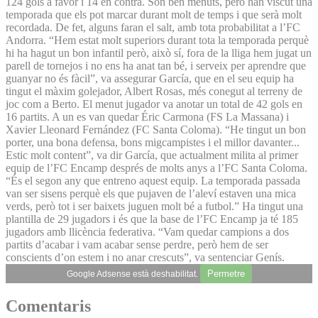
124 gols a favor i 14 en contra. Són ben menuts, però han viscut una
temporada que els pot marcar durant molt de temps i que serà molt
recordada. De fet, alguns faran el salt, amb tota probabilitat a l’FC
Andorra. “Hem estat molt superiors durant tota la temporada perquè
hi ha hagut un bon infantil però, això sí, fora de la lliga hem jugat un
parell de tornejos i no ens ha anat tan bé, i serveix per aprendre que
guanyar no és fàcil”, va assegurar García, que en el seu equip ha
tingut el màxim golejador, Albert Rosas, més conegut al terreny de
joc com a Berto. El menut jugador va anotar un total de 42 gols en
16 partits. A un es van quedar Éric Carmona (FS La Massana) i
Xavier Lleonard Fernández (FC Santa Coloma). “He tingut un bon
porter, una bona defensa, bons migcampistes i el millor davanter...
Estic molt content”, va dir García, que actualment milita al primer
equip de l’FC Encamp després de molts anys a l’FC Santa Coloma.
“És el segon any que entreno aquest equip. La temporada passada
van ser sisens perquè els que pujaven de l’aleví estaven una mica
verds, però tot i ser baixets juguen molt bé a futbol.” Ha tingut una
plantilla de 29 jugadors i és que la base de l’FC Encamp ja té 185
jugadors amb llicència federativa. “Vam quedar campions a dos
partits d’acabar i vam acabar sense perdre, però hem de ser
conscients d’on estem i no anar crescuts”, va sentenciar Genís.
Permetre
Google Adsense està deshabilitat.
Comentaris