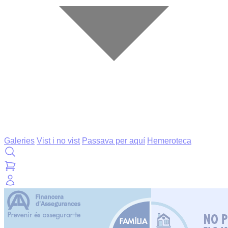
Galeries
Vist i no vist
Passava per aquí
Hemeroteca