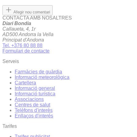
Afegir nou comentari
CONTACTA AMB NOSALTRES
Diari Bondia
Callaueta, 4, 1r
AD500 Andorra la Vella
Principat d'Andorra
Tel. +376 80 88 88
Formulari de contacte
Serveis
Farmàcies de guàrdia
Informació meteorològica
Cartellera
Informació general
Informació turística
Associacions
Centres de salut
Telèfons d'interès
Enllaços d'interés
Tarifes
Tarifes publicitat