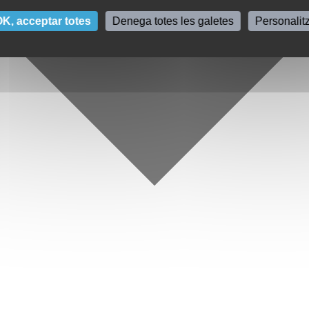
K, acceptar totes
Denega totes les galetes
Personalit