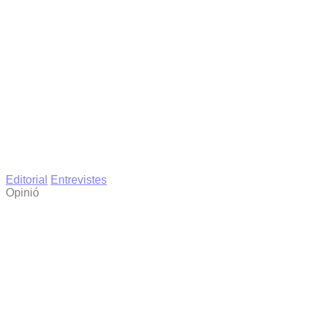
Editorial
Entrevistes
Opinió