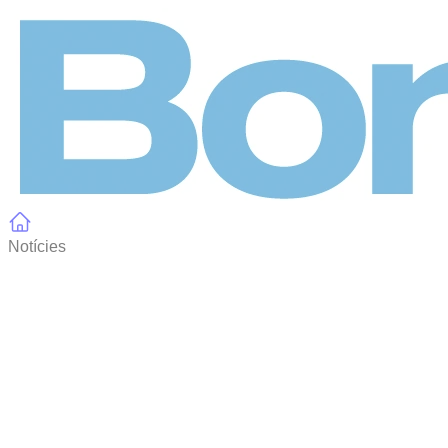
Panell de gestió de galetes
Notícies