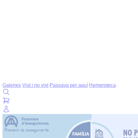
Galeries
Vist i no vist
Passava per aquí
Hemeroteca