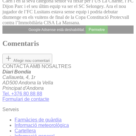
Caen i en la seva categoria sènior va fitxar per l’US La Charité, l’FC
Dijon Parc i el seu últim equip va ser el SC Selongey. Ara el nou
jugador de l’FC Lusitans estava sense equip i podria debutar
diumenge en els vuitens de final de la Copa Constitució Protecvall
contra l’Immobiliària CISA La Massana.
Permetre
Google Adsense està deshabilitat.
Comentaris
Afegir nou comentari
CONTACTA AMB NOSALTRES
Diari Bondia
Callaueta, 4, 1r
AD500 Andorra la Vella
Principat d'Andorra
Tel. +376 80 88 88
Formulari de contacte
Serveis
Farmàcies de guàrdia
Informació meteorològica
Cartellera