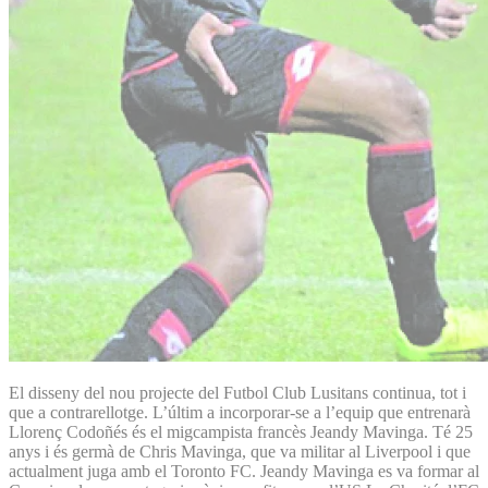
El disseny del nou projecte del Futbol Club Lusitans continua, tot i
que a contrarellotge. L’últim a incorporar-se a l’equip que entrenarà
Llorenç Codoñés és el migcampista francès Jeandy Mavinga. Té 25
anys i és germà de Chris Mavinga, que va militar al Liverpool i que
actualment juga amb el Toronto FC. Jeandy Mavinga es va formar al