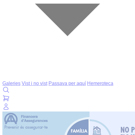
Galeries
Vist i no vist
Passava per aquí
Hemeroteca