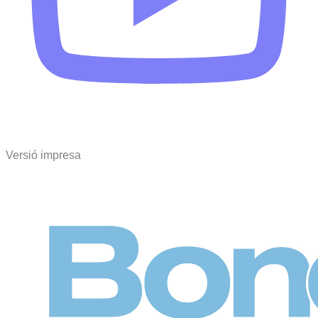
Versió impresa