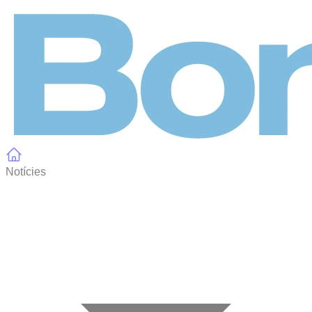
Panell de gestió de galetes
Notícies