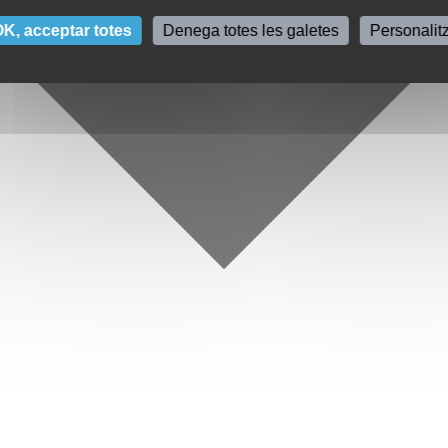
K, acceptar totes
Denega totes les galetes
Personalit