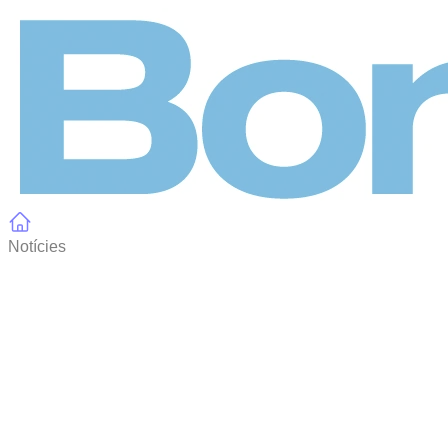
Panell de gestió de galetes
Notícies