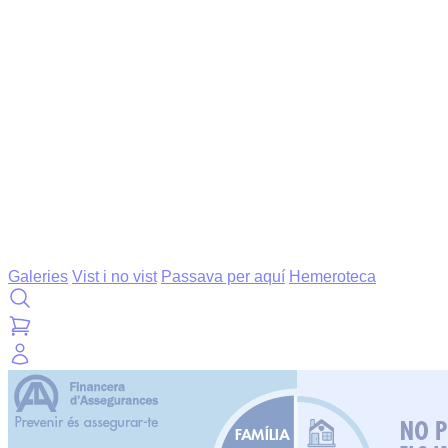
Galeries
Vist i no vist
Passava per aquí
Hemeroteca