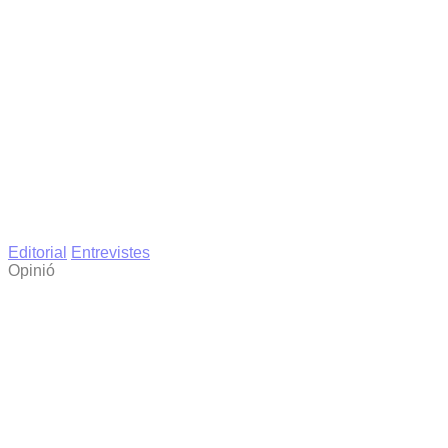
Editorial
Entrevistes
Opinió