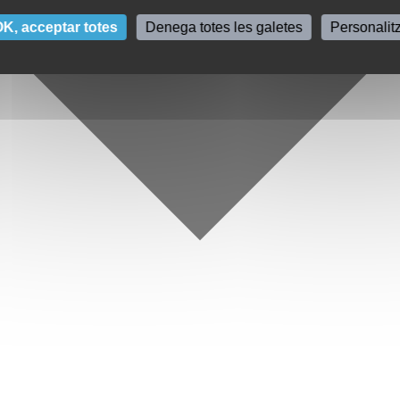
K, acceptar totes
Denega totes les galetes
Personalit