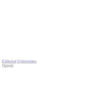
Editorial
Entrevistes
Opinió