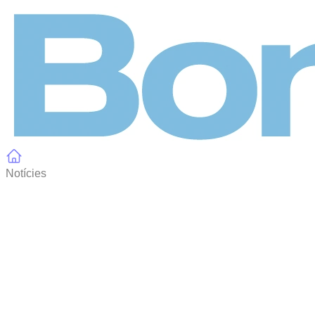
Panell de gestió de galetes
Notícies