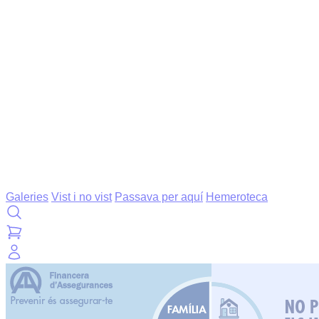
Galeries
Vist i no vist
Passava per aquí
Hemeroteca