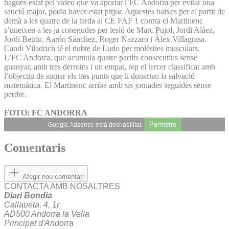
hagués estat pel vídeo que va aportar l’FC Andorra per evitar una
sanció major, podia haver estat pitjor. Aquestes baixes per al partit de
demà a les quatre de la tarda al CE FAF 1 contra el Martinenc
s’uneixen a les ja conegudes per lesió de Marc Pujol, Jordi Aláez,
Jordi Betriu, Aarón Sánchez, Roger Nazzaro i Àlex Villagrasa.
Candi Viladrich té el dubte de Ludo per molèsties musculars.
L’FC Andorra, que acumula quatre partits consecutius sense
guanyar, amb tres derrotes i un empat, rep el tercer classificat amb
l’objectiu de sumar els tres punts que li donarien la salvació
matemàtica. El Martinenc arriba amb sis jornades seguides sense
perdre.
FOTO: FC ANDORRA
Permetre
Google Adsense està deshabilitat.
Comentaris
Afegir nou comentari
CONTACTA AMB NOSALTRES
Diari Bondia
Callaueta, 4, 1r
AD500 Andorra la Vella
Principat d'Andorra