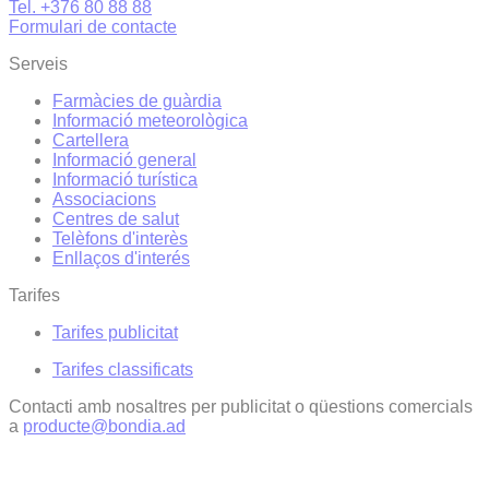
Tel. +376 80 88 88
Formulari de contacte
Serveis
Farmàcies de guàrdia
Informació meteorològica
Cartellera
Informació general
Informació turística
Associacions
Centres de salut
Telèfons d'interès
Enllaços d'interés
Tarifes
Tarifes publicitat
Tarifes classificats
Contacti amb nosaltres per publicitat o qüestions comercials
a
producte@bondia.ad