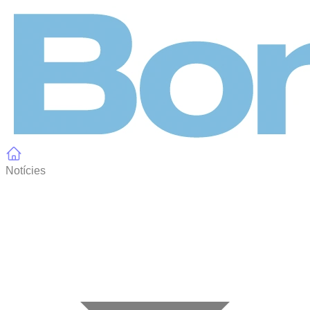
Panell de gestió de galetes
Notícies