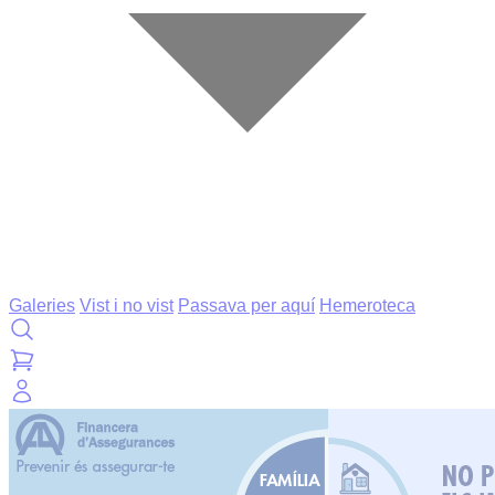
Galeries
Vist i no vist
Passava per aquí
Hemeroteca